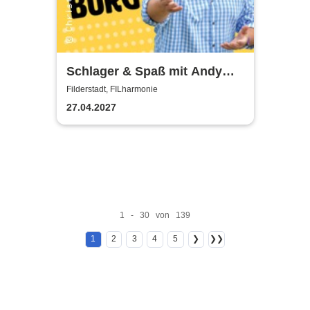
Schlager & Spaß mit Andy
Borg und Gästen
Filderstadt, FILharmonie
27.04.2027
1 - 30 von 139
1
2
3
4
5
❯
❯❯