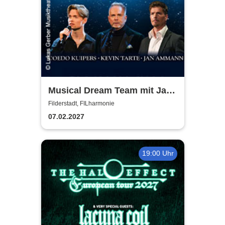
Musical Dream Team mit Jan
Ammann, Kevin Tarte, Oedo
Filderstadt, FILharmonie
Kuipers
07.02.2027
19:00 Uhr