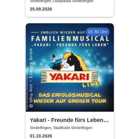
Sindelfingen, Glaspalast Sindelfingen
25.09.2026
16:30 Uhr
Yakari - Freunde fürs Leben -
Das Musical für die ganze
Sindelfingen, Stadthalle Sindelfingen
Familie
01.10.2026