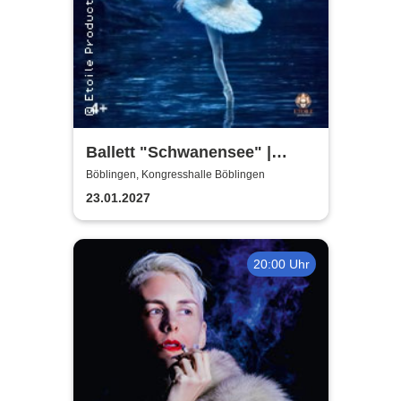
Ballett "Schwanensee" |
Klassisches Etoile Ballett
Böblingen, Kongresshalle Böblingen
23.01.2027
20:00 Uhr