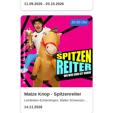
Theater u. d. Kuppeln
den Kuppeln
11.09.2026 - 03.10.2026
20:00 Uhr
Matze Knop - Spitzenreiter
Leinfelden-Echterdingen, Walter-Schweizer-
Kulturforum Goldäcker
14.11.2026