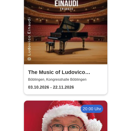
The Music of Ludovico
Einaudi: Tribute-
Böblingen, Kongresshalle Böblingen
Klavierkonzert - Ludovico
03.10.2026 - 22.11.2026
Einaudi Tribute bei
Kerzenschein
20:00 Uhr