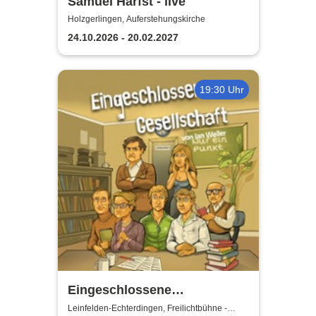
Samuel Harfst - live
Holzgerlingen, Auferstehungskirche
24.10.2026 - 20.02.2027
19:30 Uhr
Eingeschlossene
Gesellschaft - Theater unter
Leinfelden-Echterdingen, Freilichtbühne -