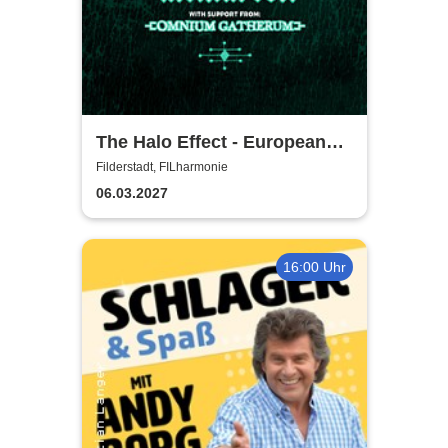
The Halo Effect - European
Tour 2027
Filderstadt, FILharmonie
06.03.2027
16:00 Uhr