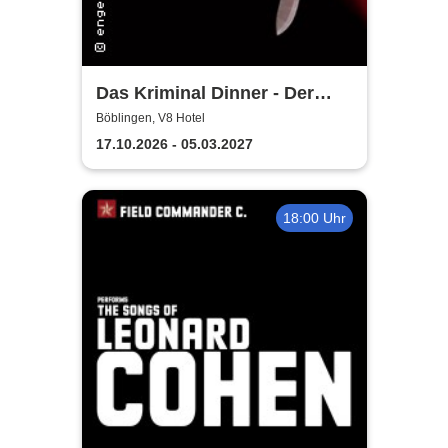
Das Kriminal Dinner - Der
letzte Joint der Marie Juana
Böblingen, V8 Hotel
17.10.2026 - 05.03.2027
18:00 Uhr