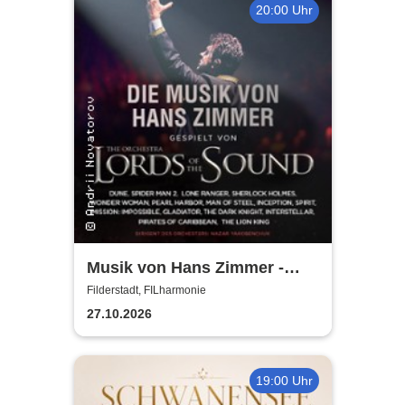
20:00 Uhr
Musik von Hans Zimmer -
gespielt von Lords of the
Filderstadt, FILharmonie
Sound
27.10.2026
19:00 Uhr