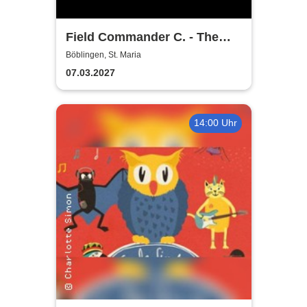
Field Commander C. - The
Songs of Leonard Cohen
Böblingen, St. Maria
07.03.2027
14:00 Uhr