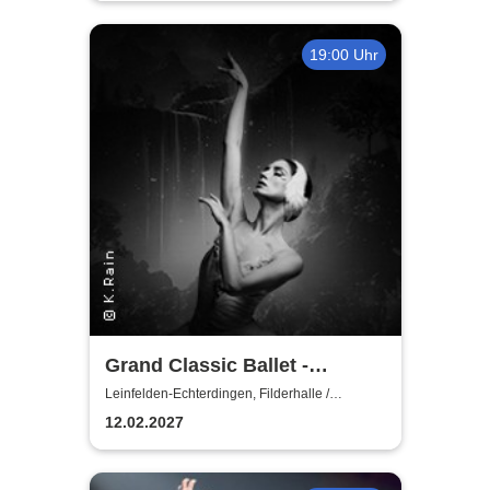
19:00 Uhr
Grand Classic Ballet -
Schwanensee - Jenseits der
Leinfelden-Echterdingen, Filderhalle /
Kongress-u.KulturCentrum
Bühne mit live Streichquartett
12.02.2027