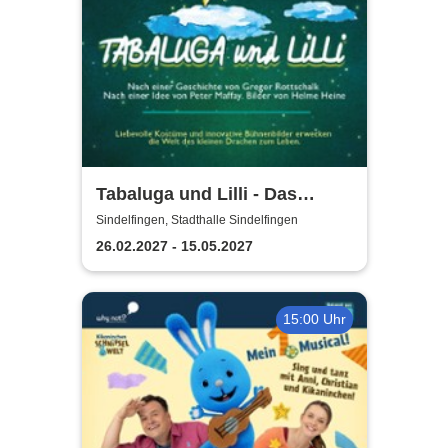
Tabaluga und Lilli - Das
drachenstarke Musical für die
Sindelfingen, Stadthalle Sindelfingen
ganze Familie
26.02.2027 - 15.05.2027
15:00 Uhr