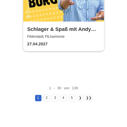
Schlager & Spaß mit Andy
Borg und Gästen
Filderstadt, FILharmonie
27.04.2027
1 - 30 von 139
1
2
3
4
5
❯
❯❯