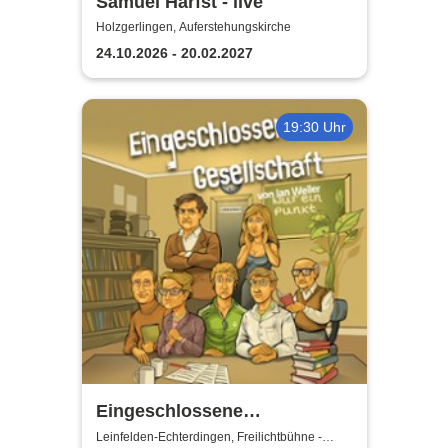
Samuel Harfst - live
Holzgerlingen, Auferstehungskirche
24.10.2026 - 20.02.2027
19:30 Uhr
Eingeschlossene
Gesellschaft - Theater unter
Leinfelden-Echterdingen, Freilichtbühne -