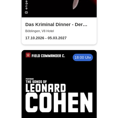
Das Kriminal Dinner - Der
letzte Joint der Marie Juana
Böblingen, V8 Hotel
17.10.2026 - 05.03.2027
18:00 Uhr