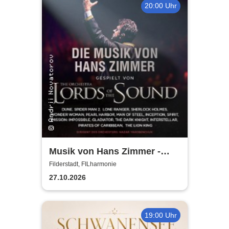
20:00 Uhr
Musik von Hans Zimmer -
gespielt von Lords of the
Filderstadt, FILharmonie
Sound
27.10.2026
19:00 Uhr