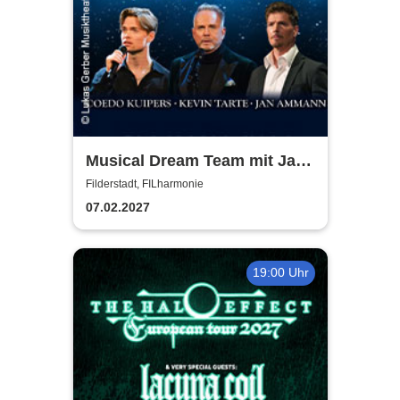
Musical Dream Team mit Jan
Ammann, Kevin Tarte, Oedo
Filderstadt, FILharmonie
Kuipers
07.02.2027
19:00 Uhr