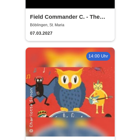
Field Commander C. - The
Songs of Leonard Cohen
Böblingen, St. Maria
07.03.2027
14:00 Uhr