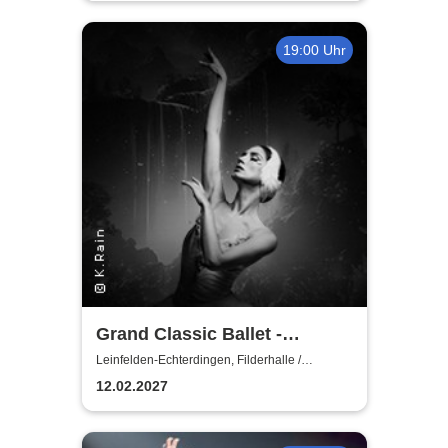
19:00 Uhr
Grand Classic Ballet -
Schwanensee - Jenseits der
Leinfelden-Echterdingen, Filderhalle /
Kongress-u.KulturCentrum
Bühne mit live Streichquartett
12.02.2027