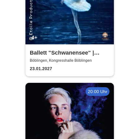
Ballett "Schwanensee" |
Klassisches Etoile Ballett
Böblingen, Kongresshalle Böblingen
23.01.2027
20:00 Uhr