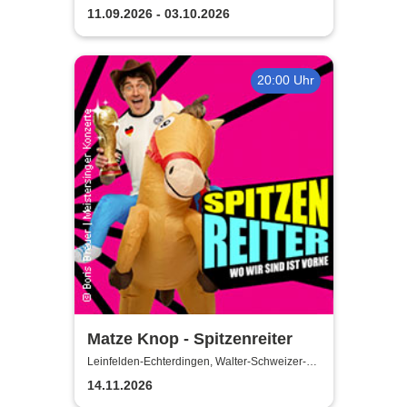
Theater u. d. Kuppeln
den Kuppeln
11.09.2026 - 03.10.2026
20:00 Uhr
Matze Knop - Spitzenreiter
Leinfelden-Echterdingen, Walter-Schweizer-
Kulturforum Goldäcker
14.11.2026