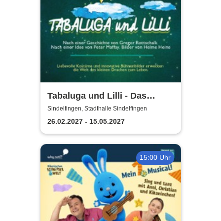
Tabaluga und Lilli - Das
drachenstarke Musical für die
Sindelfingen, Stadthalle Sindelfingen
ganze Familie
26.02.2027 - 15.05.2027
15:00 Uhr