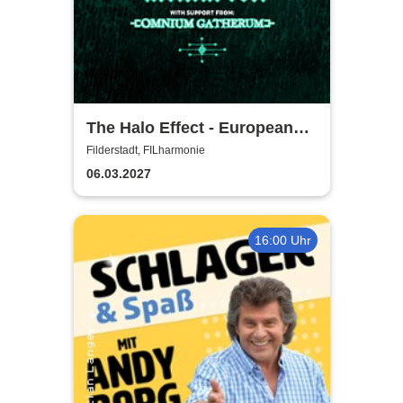
The Halo Effect - European
Tour 2027
Filderstadt, FILharmonie
06.03.2027
16:00 Uhr