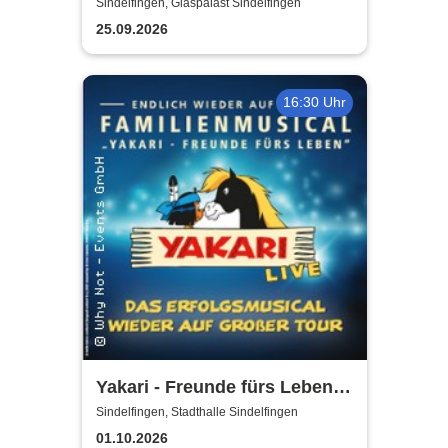
Sindelfingen, Glaspalast Sindelfingen
25.09.2026
16:30 Uhr
Yakari - Freunde fürs Leben -
Das Musical für die ganze
Sindelfingen, Stadthalle Sindelfingen
Familie
01.10.2026