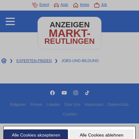
Event
Auto
Immo
Job
ANZEIGEN
MARKT-
REUTLINGEN
❯
EXPERTEN-FINDEN
❯
JOBS-UND-BILDUNG
Ratgeber
Presse
Lokales
Über Uns
Impressum
Datenschutz
Cookies
Copyright © 2000 - 2026 | 1A Infosysteme GmbH | Content by: 1A-Anzeigenmarkt.de
07.08.2026
Alle Cookies akzeptieren
Alle Cookies ablehnen