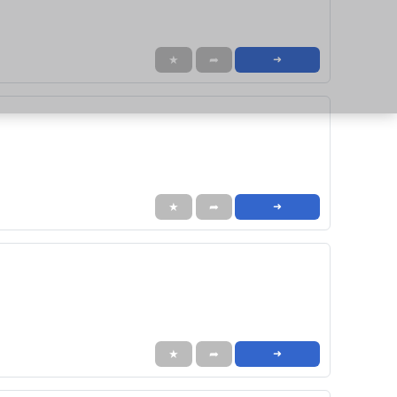
★
➦
➜
★
➦
➜
★
➦
➜