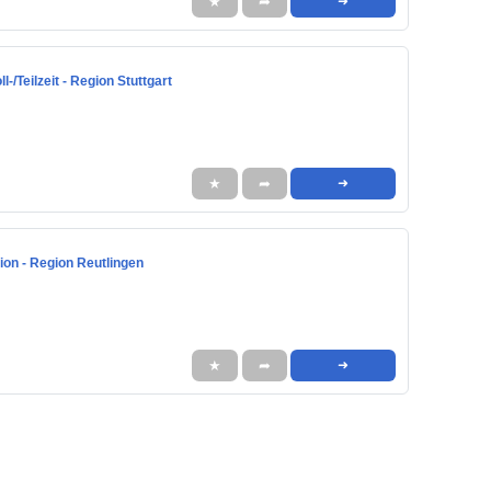
★
➦
➜
/Teilzeit - Region Stuttgart
★
➦
➜
on - Region Reutlingen
★
➦
➜