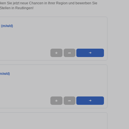
ecken Sie jetzt neue Chancen in Ihrer Region und bewerben Sie
tellen in Reutlingen!
 (m/w/d)
★
➦
➜
m/w/d)
★
➦
➜