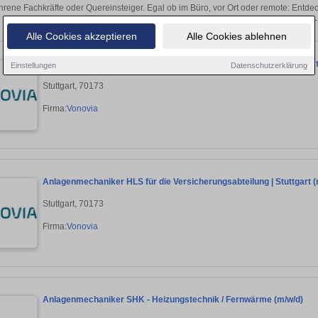
hrene Fachkräfte oder Quereinsteiger. Egal ob im Büro, vor Ort oder remote: Entd
sich direkt auf passende Anlagenmechaniker-S
Alle Cookies akzeptieren
Alle Cookies ablehnen
Anlagenmechaniker HLS in der Wohnungsmodernisierung | Stuttgart
Einstellungen
Datenschutzerklärung
Stuttgart, 70173
Firma:
Vonovia
Anlagenmechaniker HLS für die Versicherungsabteilung | Stuttgart (
Stuttgart, 70173
Firma:
Vonovia
Anlagenmechaniker SHK - Heizungstechnik / Fernwärme (m/w/d)