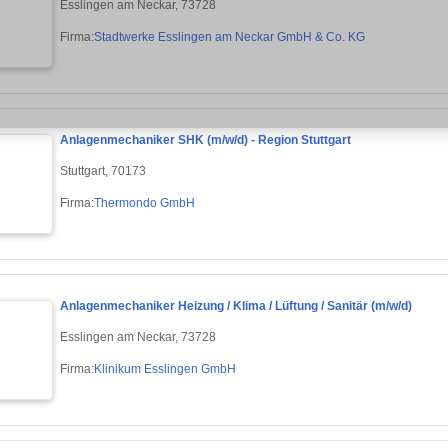
Esslingen am Neckar, 73728
Firma:
Stadtwerke Esslingen am Neckar GmbH & Co. KG
Anlagenmechaniker SHK (m/w/d) - Region Stuttgart
Stuttgart, 70173
Firma:
Thermondo GmbH
Anlagenmechaniker Heizung / Klima / Lüftung / Sanitär (m/w/d)
Esslingen am Neckar, 73728
Firma:
Klinikum Esslingen GmbH