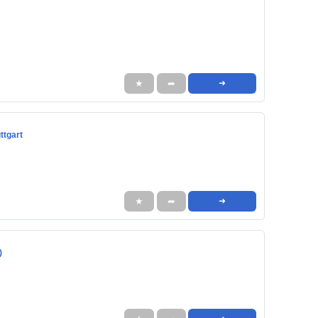
★
➦
➜
ttgart
★
➦
➜
)