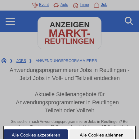
Event
Auto
Immo
Job
ANZEIGEN
MARKT-
REUTLINGEN
❯
JOBS
❯
ANWENDUNGSPROGRAMMIERER
Anwendungsprogrammierer Jobs in Reutlingen -
Jetzt Jobs in Voll- und Teilzeit entdecken
Aktuelle Stellenangebote für
Anwendungsprogrammierer in Reutlingen –
Teilzeit oder Vollzeit
Sie suchen nach Anwendungsprogrammierer Jobs in Reutlingen? Bei
uns finden Sie aktuelle Stellenangebote in Vollzeit und Teilzeit – ideal
für Berufseinsteiger, erfahrene Fachkräfte oder Quereinsteiger. Egal ob
Alle Cookies akzeptieren
Alle Cookies ablehnen
im Büro, vor Ort oder remote: Entdecken Sie jetzt neue Chancen in Ihrer