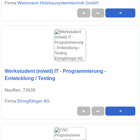
Firma:
Weinmann Holzbausystemtechnik GmbH
★
➦
➜
Werkstudent (m/w/d) IT - Programmierung -
Entwicklung / Testing
Neuffen, 72639
Firma:
ElringKlinger AG
★
➦
➜