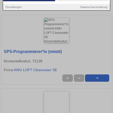
Region und bewerben Sie sich direkt auf passende
Einstellungen
Datenschutzerklärung
Anwendungsprogrammierer-Stellen in Reutlingen!
SPS-Programmierer*in (m/w/d)
Kirchentellinsfurt, 72138
Firma:
KMU LOFT Cleanwater SE
★
➦
➜