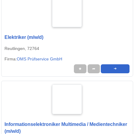
Elektriker (m/w/d)
Reutlingen, 72764
Firma:
OMS Prüfservice GmbH
★
➦
➜
Informationselektroniker Multimedia / Medientechniker
(m/w/d)