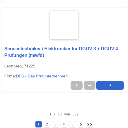
Servicetechniker / Elektroniker für DGUV 3 + DGUV 4
Prüfungen (m/w/d)
Leonberg, 71229
Firma:
DPS - Das Prüfunternehmen
★
➦
➜
1 - 10 von 352
1
2
3
4
5
❯
❯❯