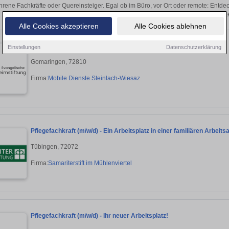
hrene Fachkräfte oder Quereinsteiger. Egal ob im Büro, vor Ort oder remote: Entd
sich direkt auf passende Krankenpfleger-Ste
Alle Cookies akzeptieren
Alle Cookies ablehnen
Pflegefachkraft (m/w/d) – Pflege von besonderer Güte!
Einstellungen
Datenschutzerklärung
Gomaringen, 72810
Firma:
Mobile Dienste Steinlach-Wiesaz
Pflegefachkraft (m/w/d) - Ein Arbeitsplatz in einer familiären Arbeit
Tübingen, 72072
Firma:
Samariterstift im Mühlenviertel
Pflegefachkraft (m/w/d) - Ihr neuer Arbeitsplatz!