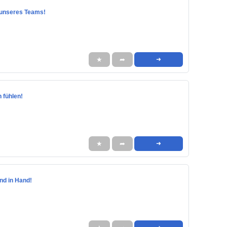
l unseres Teams!
★
➦
➜
n fühlen!
★
➦
➜
and in Hand!