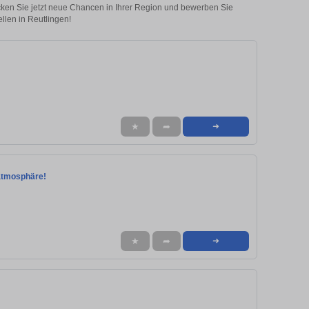
ecken Sie jetzt neue Chancen in Ihrer Region und bewerben Sie
llen in Reutlingen!
★
➦
➜
satmosphäre!
★
➦
➜