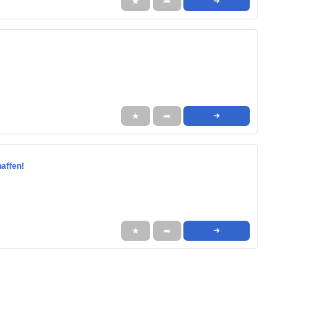
★
➦
➜
★
➦
➜
affen!
★
➦
➜