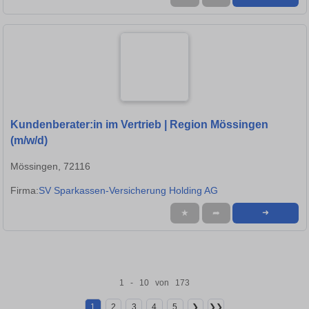
Kundenberater:in im Vertrieb | Region Mössingen
(m/w/d)
Mössingen, 72116
Firma:
SV Sparkassen-Versicherung Holding AG
★
➦
➜
1 - 10 von 173
1
2
3
4
5
❯
❯❯