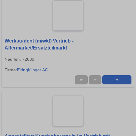
Werkstudent (m/w/d) Vertrieb -
Aftermarket/Ersatzteilmarkt
Neuffen, 72639
Firma:
ElringKlinger AG
★
➦
➜