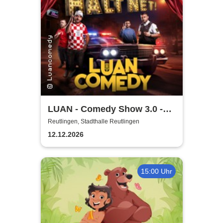
LUAN - Comedy Show 3.0 -
Glaub halt net!
Reutlingen, Stadthalle Reutlingen
12.12.2026
15:00 Uhr