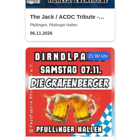
The Jack / ACDC Tribute -
Ivan Maiden Tribute
Pfullingen, Pfullinger Hallen
06.11.2026
21:00 Uhr