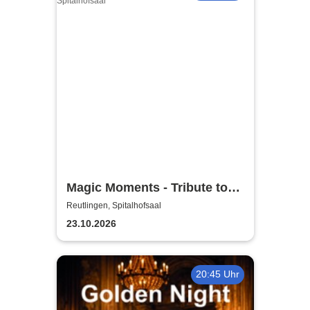
Magic Moments - Tribute to
Coldplay & Ed Sheeran -
Reutlingen, Spitalhofsaal
String Quartet im
23.10.2026
Lichterglanz
20:45 Uhr