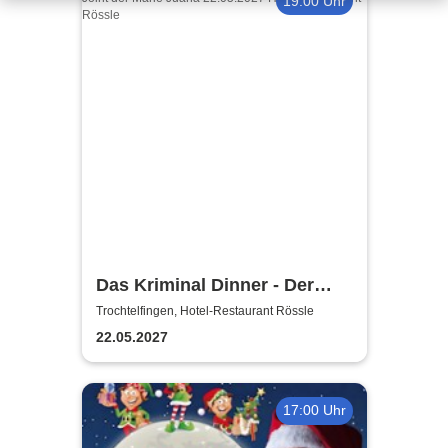
19:00 Uhr
Das Kriminal Dinner - Der
letzte Joint der Marie Juana
Trochtelfingen, Hotel-Restaurant Rössle
22.05.2027
17:00 Uhr