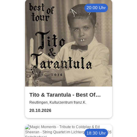
20:00 Uhr
Tito & Tarantula - Best Of
Tour 2026
Reutlingen, Kulturzentrum franz.K.
20.10.2026
18:30 Uhr