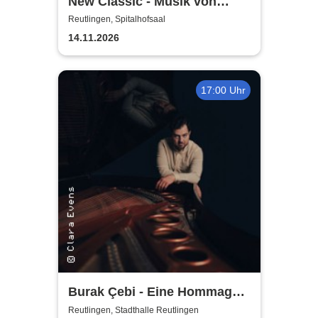
New Classic - Musik von
Einaudi & Wolff im
Reutlingen, Spitalhofsaal
Lichterglanz-Konzert
14.11.2026
17:00 Uhr
Burak Çebi - Eine Hommage
an Ludovico Einaudi
Reutlingen, Stadthalle Reutlingen