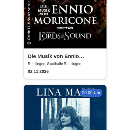
Die Musik von Ennio
Morricone - gespielt von
Reutlingen, Stadthalle Reutlingen
Lords of the Sound
02.11.2026
20:00 Uhr