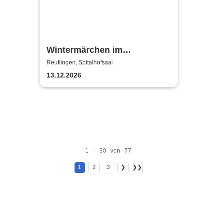
Wintermärchen im
Lichterglanz Drei Haselnüsse
Reutlingen, Spitalhofsaal
für Aschenbrödel Tribute by
13.12.2026
Strings
1 - 30 von 77
1
2
3
❯
❯❯