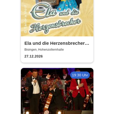
Ela und die Herzensbrecher -
Die Schlagerband der 50er
Bisingen, Hohenzollernhalle
und 60er Jahre
27.12.2026
19:30 Uhr