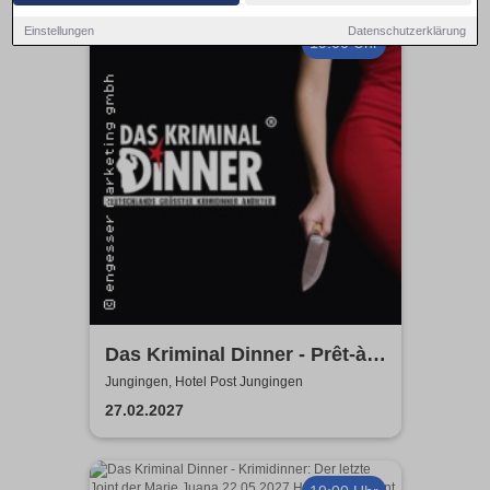
Einstellungen
Datenschutzerklärung
19:00 Uhr
Das Kriminal Dinner - Prêt-à-
morter - Der letzte Schrei
Jungingen, Hotel Post Jungingen
27.02.2027