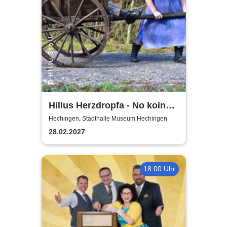
Hillus Herzdropfa - No koin
Domma an Deixl!
Hechingen, Stadthalle Museum Hechingen
28.02.2027
18:00 Uhr