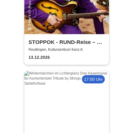
STOPPOK - RUND-Reise – die
SOLO-Tour 2026
Reutlingen, Kulturzentrum franz.K.
13.12.2026
17:00 Uhr