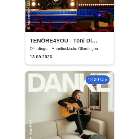
TENÖRE4YOU - Toni Di
Napoli & Pietro Pato
Ofterdingen, Mauritiuskirche Ofterdingen
13.09.2026
18:30 Uhr