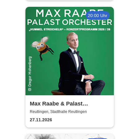
20:00 Uhr
Max Raabe & Palast
Orchester - Hummel
Reutlingen, Stadthalle Reutlingen
streicheln
27.11.2026