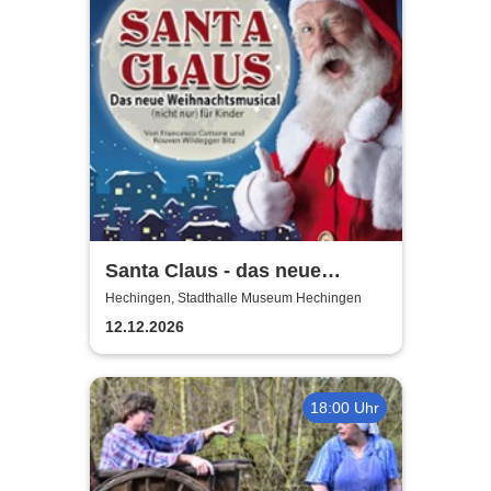
Santa Claus - das neue
Weihnachtsmusical (nicht
Hechingen, Stadthalle Museum Hechingen
nur) für Kinder
12.12.2026
18:00 Uhr