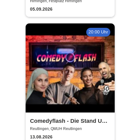
Hirrlingen
Hirrlingen, Festplatz Hirrlingen
05.09.2026
20:00 Uhr
Comedyflash - Die Stand Up
Comedy Show in Reutlingen
Reutlingen, QMUH Reutlingen
13.08.2026