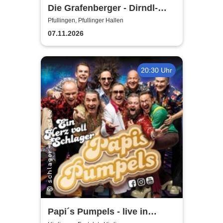
Die Grafenberger - Dirndl-
und Lederhosenparty
Pfullingen, Pfullinger Hallen
07.11.2026
20:30 Uhr
Papi´s Pumpels - live in