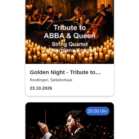
Golden Night - Tribute to
ABBA und Queen - String
Reutlingen, Spitalhofsaal
Quartet im Lichterglanz
23.10.2026
20:00 Uhr