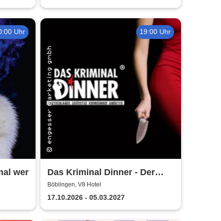
0:00 Uhr
19:00 Uhr
mal wer
Das Kriminal Dinner - Der
letzte Joint der Marie Juana
n
Böblingen, V8 Hotel
17.10.2026 - 05.03.2027