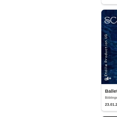
Balle
Klass
Böbling
23.01.