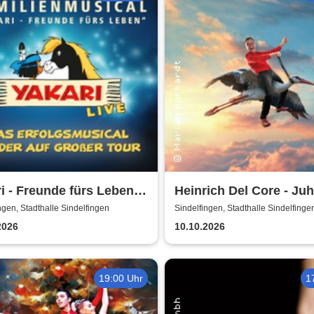
i - Freunde fürs Leben -
Heinrich Del Core - Ju
usical für die ganze
meine Frau wird Oma
ngen, Stadthalle Sindelfingen
Sindelfingen, Stadthalle Sindelfinge
ie
2026
10.10.2026
19:00 Uhr
1