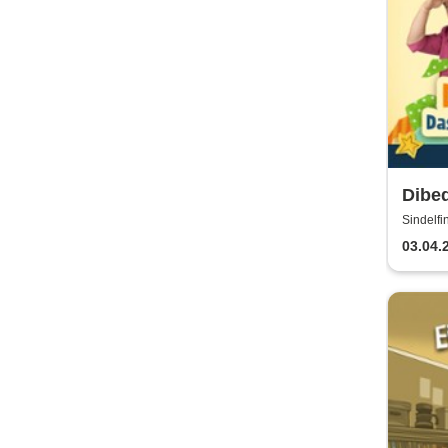
Dibed
Kika
Sindelfi
03.04.