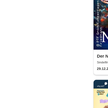
Der N
Balle
Sindelfi
29.12.