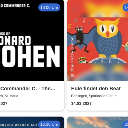
18:00 Uhr
1
d Commander C. - The
Eule findet den Beat
s of Leonard Cohen
n, St. Maria
Böblingen, SparkassenForum
2027
14.03.2027
16:30 Uhr
2