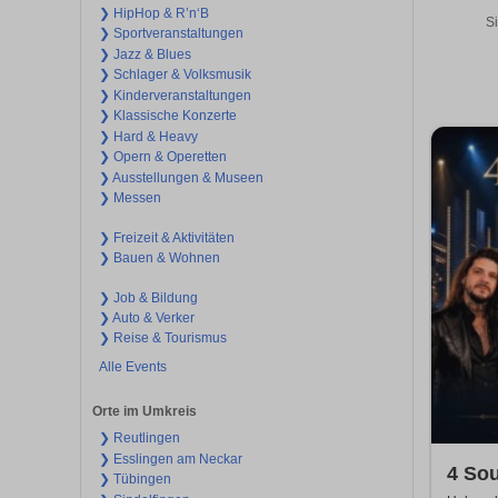
❯ HipHop & R’n‘B
Si
❯ Sportveranstaltungen
❯ Jazz & Blues
❯ Schlager & Volksmusik
❯ Kinderveranstaltungen
❯ Klassische Konzerte
❯ Hard & Heavy
❯ Opern & Operetten
❯ Ausstellungen & Museen
❯ Messen
❯ Freizeit & Aktivitäten
❯ Bauen & Wohnen
❯ Job & Bildung
❯ Auto & Verker
❯ Reise & Tourismus
Alle Events
Orte im Umkreis
❯ Reutlingen
❯ Esslingen am Neckar
4 So
❯ Tübingen