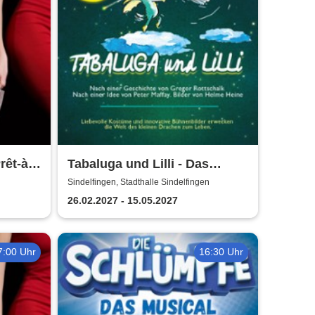
rêt-à-
Tabaluga und Lilli - Das
ei
drachenstarke Musical für die
Sindelfingen, Stadthalle Sindelfingen
ganze Familie
26.02.2027 - 15.05.2027
7:00 Uhr
16:30 Uhr