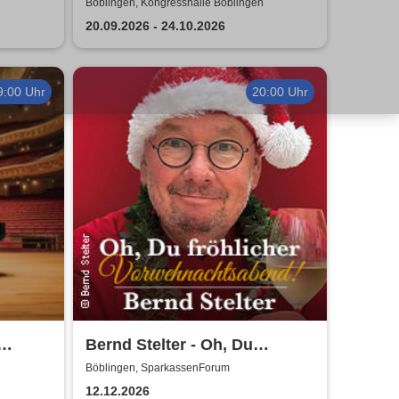
Kerzenschein
Böblingen, Kongresshalle Böblingen
20.09.2026 - 24.10.2026
9:00 Uhr
20:00 Uhr
Bernd Stelter - Oh, Du
fröhlicher
n
Böblingen, SparkassenForum
ico
Vorweihnachtsabend! 2026
12.12.2026