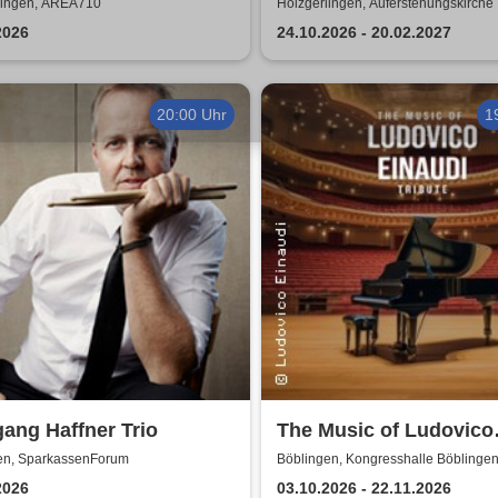
lingen, AREA710
Holzgerlingen, Auferstehungskirche
2026
24.10.2026 - 20.02.2027
20:00 Uhr
1
ang Haffner Trio
The Music of Ludovico
Einaudi: Tribute-
en, SparkassenForum
Böblingen, Kongresshalle Böblinge
Klavierkonzert - Ludov
2026
03.10.2026 - 22.11.2026