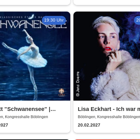
Einaudi Tribute bei
Kerzenschein
19:30 Uhr
2
tt "Schwanensee" |
Lisa Eckhart - Ich war 
isches Etoile Ballett
en, Kongresshalle Böblingen
Böblingen, Kongresshalle Böblinge
2027
20.02.2027