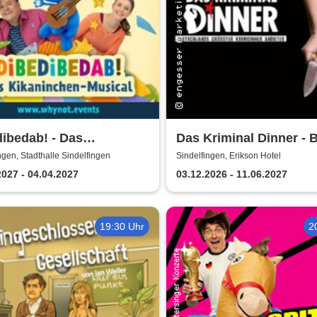
ibedab! - Das
Das Kriminal Dinner - 
ninchen-Musical
im Gemeinderat
ngen, Stadthalle Sindelfingen
Sindelfingen, Erikson Hotel
2027 - 04.04.2027
03.12.2026 - 11.06.2027
19:30 Uhr
2