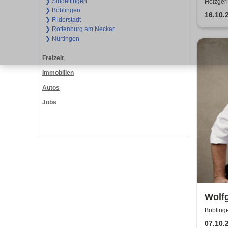
❯ Sindelfingen
Holzger
❯ Böblingen
16.10.
❯ Filderstadt
❯ Rottenburg am Neckar
❯ Nürtingen
Freizeit
Immobilien
Autos
Jobs
Wolfg
Böbling
07.10.