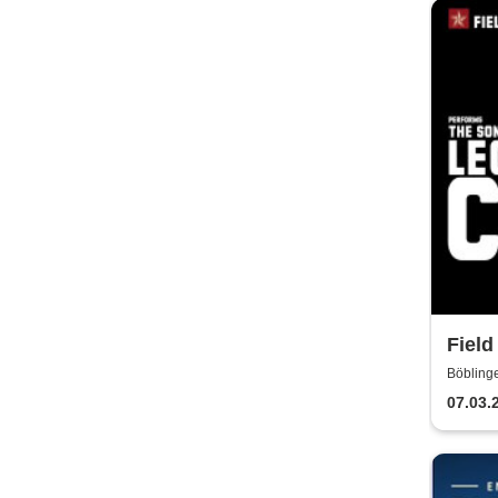
Fiel
Song
Böblinge
07.03.