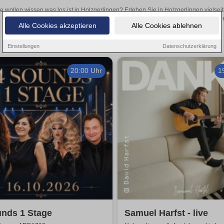
e wollen wissen was los ist in Holzgerlingen? Erleben Sie in Holzgerlingen vielse
Theateraufführungen oder aufregende Veranstaltungen in Holzgerlingen 
Alle Cookies akzeptieren
Alle Cookies ablehnen
Einstellungen
Datenschutzerklärung
20:00 Uhr
1
unds 1 Stage
Samuel Harfst - live