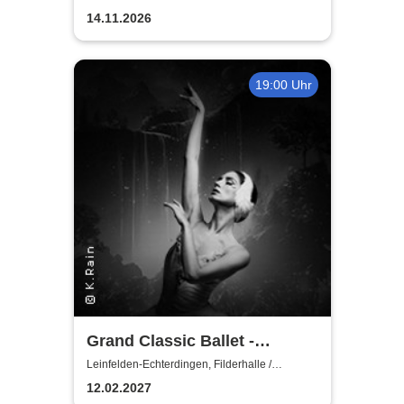
Kulturforum Goldäcker
14.11.2026
19:00 Uhr
Grand Classic Ballet -
Schwanensee - Jenseits der
Leinfelden-Echterdingen, Filderhalle /
Kongress-u.KulturCentrum
Bühne mit live Streichquartett
12.02.2027