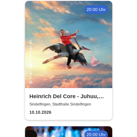
20:00 Uhr
Heinrich Del Core - Juhuu,
meine Frau wird Oma
Sindelfingen, Stadthalle Sindelfingen
10.10.2026
20:00 Uhr