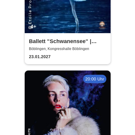
Ballett "Schwanensee" |
Klassisches Etoile Ballett
Böblingen, Kongresshalle Böblingen
23.01.2027
20:00 Uhr