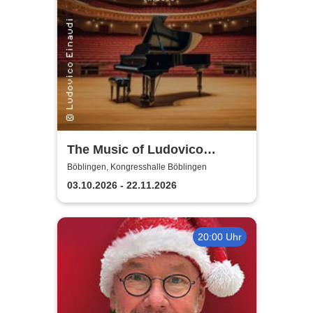
The Music of Ludovico
Einaudi: Tribute-
Böblingen, Kongresshalle Böblingen
Klavierkonzert - Ludovico
03.10.2026 - 22.11.2026
Einaudi Tribute bei
Kerzenschein
20:00 Uhr