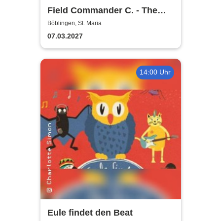
Field Commander C. - The
Songs of Leonard Cohen
Böblingen, St. Maria
07.03.2027
14:00 Uhr
Eule findet den Beat