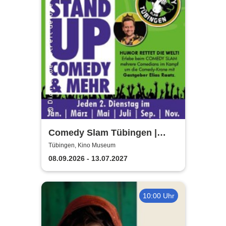
Comedy Slam Tübingen |
Präsentiert von Gastgeber
Tübingen, Kino Museum
Elias Raatz
08.09.2026 - 13.07.2027
10:00 Uhr