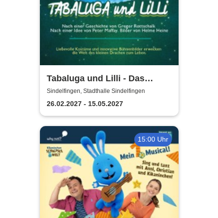
Tabaluga und Lilli - Das
drachenstarke Musical für die
Sindelfingen, Stadthalle Sindelfingen
ganze Familie
26.02.2027 - 15.05.2027
15:00 Uhr