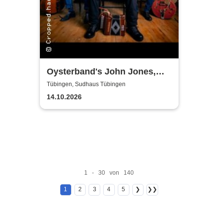
Oysterband's John Jones,
Ray Cooper & Al Scott - The
Tübingen, Sudhaus Tübingen
Song goes on Tour 2026
14.10.2026
1 - 30 von 140
1
2
3
4
5
❯
❯❯