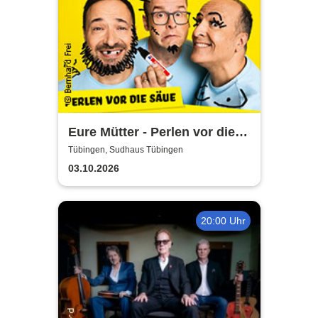
Eure Mütter - Perlen vor die
Säue - Das Best Of zum
Tübingen, Sudhaus Tübingen
Jubiläum
03.10.2026
20:00 Uhr