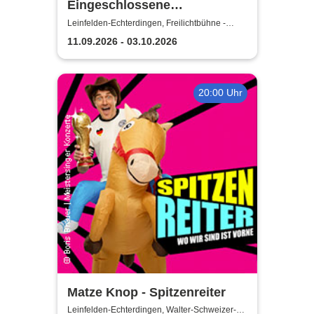
Eingeschlossene
Gesellschaft - Theater unter
Leinfelden-Echterdingen, Freilichtbühne -
Theater u. d. Kuppeln
den Kuppeln
11.09.2026 - 03.10.2026
20:00 Uhr
Matze Knop - Spitzenreiter
Leinfelden-Echterdingen, Walter-Schweizer-