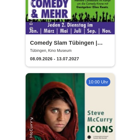
Comedy Slam Tübingen |
Präsentiert von Gastgeber
Tübingen, Kino Museum
Elias Raatz
08.09.2026 - 13.07.2027
10:00 Uhr