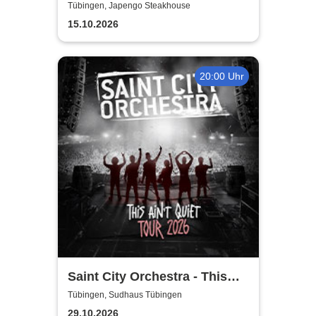
Faustdickes Verbrechen
Tübingen, Japengo Steakhouse
15.10.2026
20:00 Uhr
Saint City Orchestra - This
Ain´t Quiet Tour 2026
Tübingen, Sudhaus Tübingen
29.10.2026