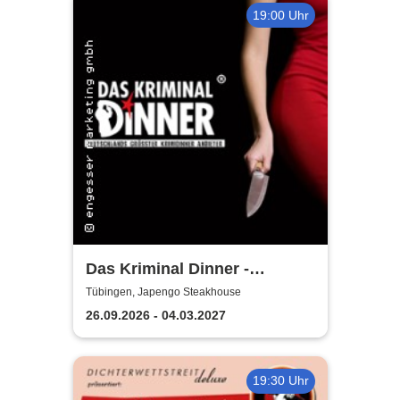
19:00 Uhr
Das Kriminal Dinner -
Hauptkommissar Schröder
Tübingen, Japengo Steakhouse
ermittelt
26.09.2026 - 04.03.2027
19:30 Uhr