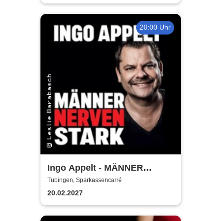
20:00 Uhr
Ingo Appelt - MÄNNER
NERVEN STARK
Tübingen, Sparkassencarré
20.02.2027