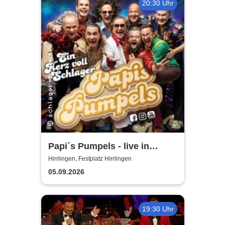
20:30 Uhr
Papi´s Pumpels - live in
Hirrlingen
Hirrlingen, Festplatz Hirrlingen
05.09.2026
19:30 Uhr