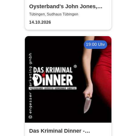
Oysterband's John Jones,
Ray Cooper & Al Scott - The
Tübingen, Sudhaus Tübingen
Song goes on Tour 2026
14.10.2026
19:00 Uhr
Das Kriminal Dinner -