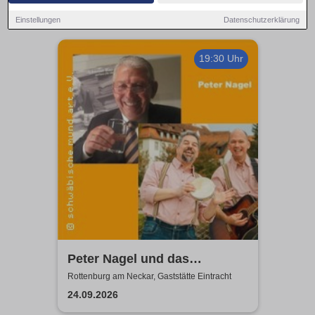
Einstellungen
Datenschutzerklärung
19:30 Uhr
Peter Nagel und das
MundArt-Brettle | Gaststätte
Rottenburg am Neckar, Gaststätte Eintracht
Eintracht
24.09.2026