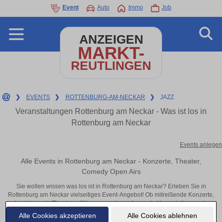
Event
Auto
Immo
Job
ANZEIGEN
MARKT-
REUTLINGEN
❯
EVENTS
❯
ROTTENBURG-AM-NECKAR
❯
JAZZ
Veranstaltungen Rottenburg am Neckar - Was ist los in
Rottenburg am Neckar
Events anlegen
Alle Events in Rottenburg am Neckar - Konzerte, Theater,
Comedy Open Airs
Sie wollen wissen was los ist in Rottenburg am Neckar? Erleben Sie in
Rottenburg am Neckar vielseitiges Event-Angebot! Ob mitreißende Konzerte,
inspirierende Theateraufführungen oder aufregende Veranstaltungen in
Rottenburg am Neckar – hier finden alles im Überblick und Tickets.
Alle Cookies akzeptieren
Alle Cookies ablehnen