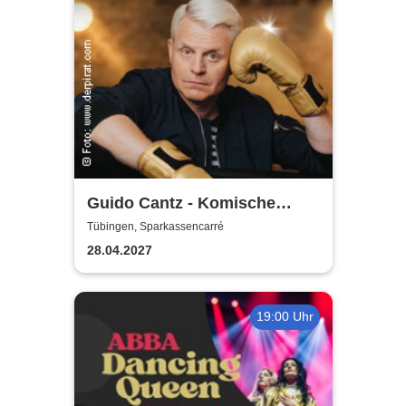
Guido Cantz - Komische
Zeiten | Das neue Programm
Tübingen, Sparkassencarré
28.04.2027
19:00 Uhr