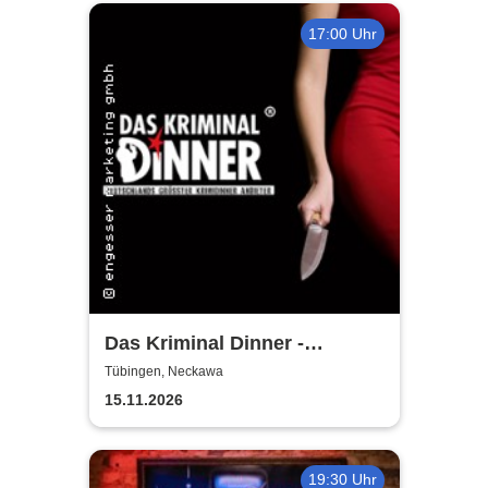
17:00 Uhr
Das Kriminal Dinner -
Alpenkrimi: Knödelmord beim
Tübingen, Neckawa
Gipfeltreffen
15.11.2026
19:30 Uhr