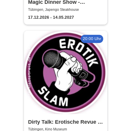
Magic Dinner Show -
Exklusive
Tübingen, Japengo Steakhouse
Erlebnisgastronomie | Seit 14
17.12.2026 - 14.05.2027
Jahren & über 500 Magic
Dinner Shows
20:00 Uhr
Dirty Talk: Erotische Revue in
Tübingen
Tübingen, Kino Museum