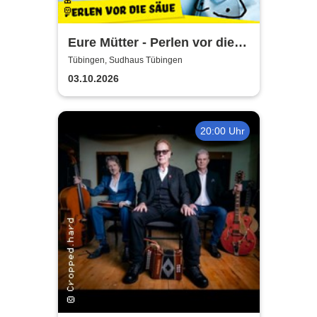
Eure Mütter - Perlen vor die
Säue - Das Best Of zum
Tübingen, Sudhaus Tübingen
Jubiläum
03.10.2026
20:00 Uhr