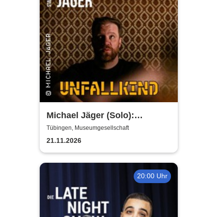
Michael Jäger (Solo):
Unfallkind - die neue Stand-
Tübingen, Museumgesellschaft
up-Comedy Show
21.11.2026
20:00 Uhr