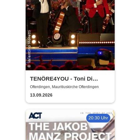
TENÖRE4YOU - Toni Di
Napoli & Pietro Pato
Ofterdingen, Mauritiuskirche Ofterdingen
13.09.2026
20:30 Uhr