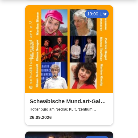
19:00 Uhr
Schwäbische Mund.art-Gala -
Blaupreisträger*innen von
Rottenburg am Neckar, Kulturzentrum
Zehntscheuer
2002 bis 2025
26.09.2026