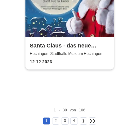
Santa Claus - das neue
Weihnachtsmusical (nicht
Hechingen, Stadthalle Museum Hechingen
nur) für Kinder
12.12.2026
1 - 30 von 106
1
2
3
4
❯
❯❯