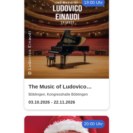
19:00 Uhr
The Music of Ludovico
Einaudi: Tribute-
Böblingen, Kongresshalle Böblingen
Klavierkonzert - Ludovico
03.10.2026 - 22.11.2026
Einaudi Tribute bei
Kerzenschein
20:00 Uhr