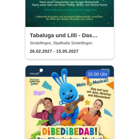
Tabaluga und Lilli - Das
drachenstarke Musical für die
Sindelfingen, Stadthalle Sindelfingen
ganze Familie
26.02.2027 - 15.05.2027
15:00 Uhr