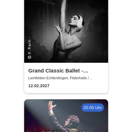
Grand Classic Ballet -
Schwanensee - Jenseits der
Leinfelden-Echterdingen, Filderhalle /
Kongress-u.KulturCentrum
Bühne mit live Streichquartett
12.02.2027
20:00 Uhr