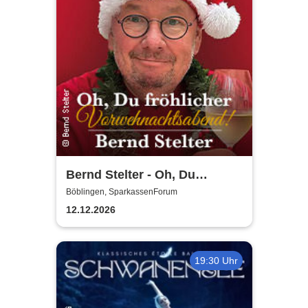
Bernd Stelter - Oh, Du
fröhlicher
Böblingen, SparkassenForum
Vorweihnachtsabend! 2026
12.12.2026
19:30 Uhr