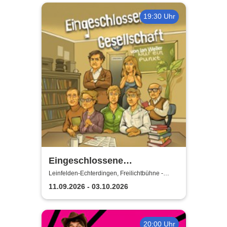
19:30 Uhr
Eingeschlossene
Gesellschaft - Theater unter
Leinfelden-Echterdingen, Freilichtbühne -
Theater u. d. Kuppeln
den Kuppeln
11.09.2026 - 03.10.2026
20:00 Uhr