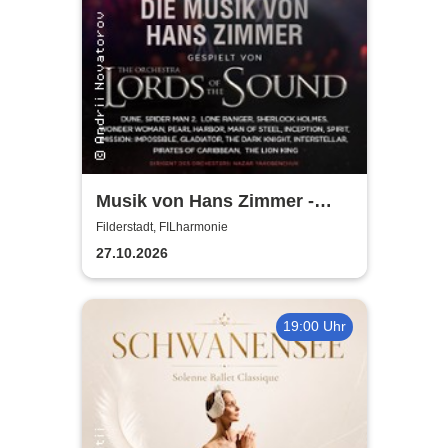
Musik von Hans Zimmer -
gespielt von Lords of the
Filderstadt, FILharmonie
Sound
27.10.2026
19:00 Uhr