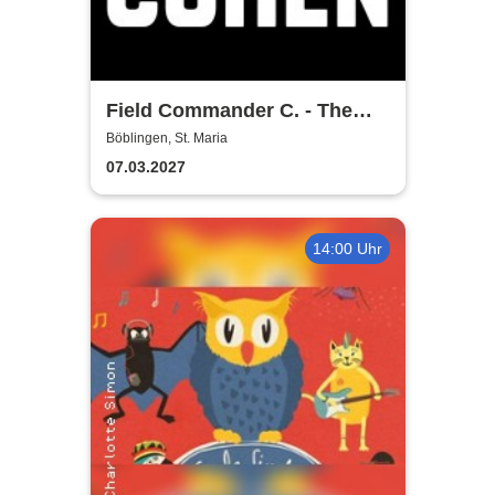
Field Commander C. - The
Songs of Leonard Cohen
Böblingen, St. Maria
07.03.2027
14:00 Uhr