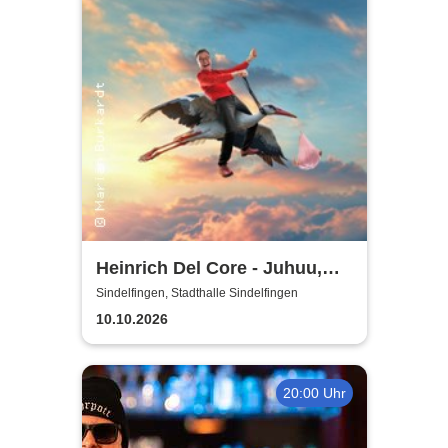
Heinrich Del Core - Juhuu,
meine Frau wird Oma
Sindelfingen, Stadthalle Sindelfingen
10.10.2026
20:00 Uhr