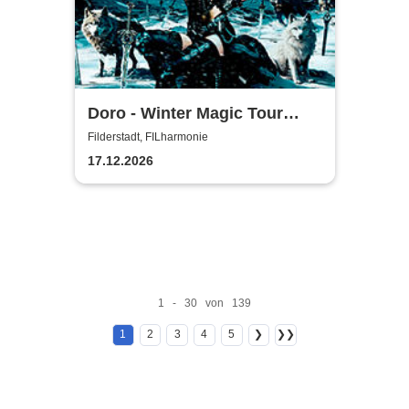
Doro - Winter Magic Tour
2026
Filderstadt, FILharmonie
17.12.2026
1 - 30 von 139
1
2
3
4
5
❯
❯❯