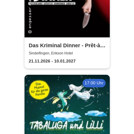
Das Kriminal Dinner - Prêt-à-
morter - Der letzte Schrei
Sindelfingen, Erikson Hotel
21.11.2026 - 10.01.2027
17:00 Uhr