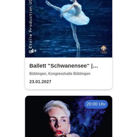
Ballett "Schwanensee" |
Klassisches Etoile Ballett
Böblingen, Kongresshalle Böblingen
23.01.2027
20:00 Uhr