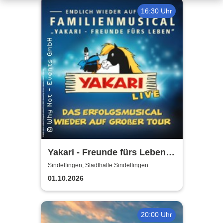
16:30 Uhr
Yakari - Freunde fürs Leben -
Das Musical für die ganze
Sindelfingen, Stadthalle Sindelfingen
Familie
01.10.2026
20:00 Uhr