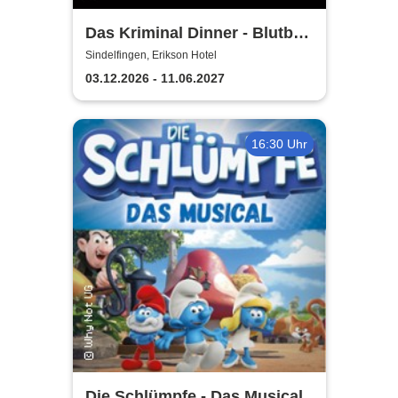
Das Kriminal Dinner - Blutbad
im Gemeinderat
Sindelfingen, Erikson Hotel
03.12.2026 - 11.06.2027
16:30 Uhr
Die Schlümpfe - Das Musical