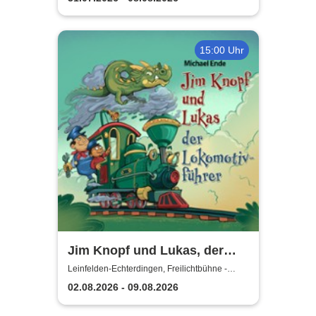
15:00 Uhr
Jim Knopf und Lukas, der
Lokomotivführer - Theater
Leinfelden-Echterdingen, Freilichtbühne -
Theater u. d. Kuppeln
unter den Kuppeln
02.08.2026 - 09.08.2026