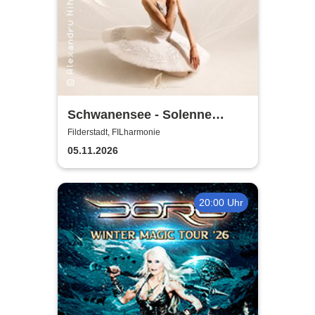
Schwanensee - Solenne
Ballet Classique
Filderstadt, FILharmonie
05.11.2026
20:00 Uhr