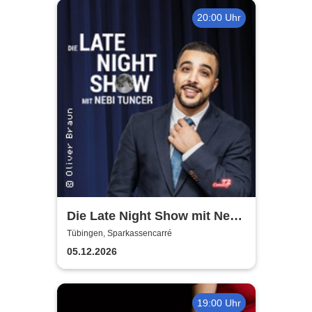
20:00 Uhr
Die Late Night Show mit Nebi
Tuncer
Tübingen, Sparkassencarré
05.12.2026
19:00 Uhr