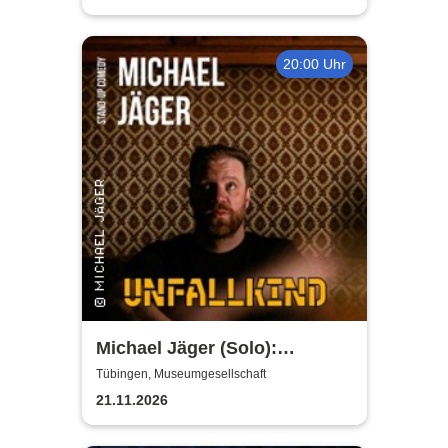
20:00 Uhr
Michael Jäger (Solo):
Unfallkind - die neue Stand-
Tübingen, Museumgesellschaft
up-Comedy Show
21.11.2026