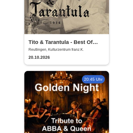
Tito & Tarantula - Best Of
Tour 2026
Reutlingen, Kulturzentrum franz.K.
20.10.2026
20:45 Uhr