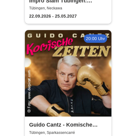
Impro Slam Tübingen:
PowerPoint-Karaoke
Tübingen, Neckawa
22.09.2026 - 25.05.2027
20:00 Uhr
Guido Cantz - Komische
Zeiten | Das neue Programm
Tübingen, Sparkassencarré