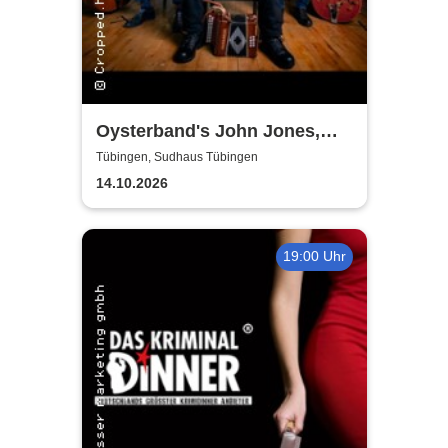
Oysterband's John Jones,
Ray Cooper & Al Scott - The
Tübingen, Sudhaus Tübingen
Song goes on Tour 2026
14.10.2026
19:00 Uhr