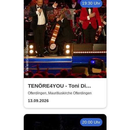
19:30 Uhr
TENÖRE4YOU - Toni Di
Napoli & Pietro Pato
Ofterdingen, Mauritiuskirche Ofterdingen
13.09.2026
20:00 Uhr