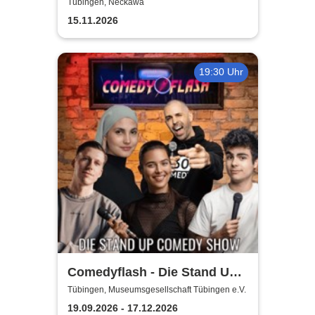
Alpenkrimi: Knödelmord beim
Tübingen, Neckawa
Gipfeltreffen
15.11.2026
19:30 Uhr
Comedyflash - Die Stand Up
Comedy Show
Tübingen, Museumsgesellschaft Tübingen e.V.
19.09.2026 - 17.12.2026