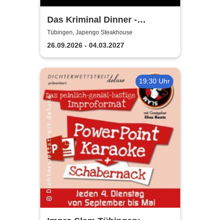
Das Kriminal Dinner -
Hauptkommissar Schröder
Tübingen, Japengo Steakhouse
ermittelt
26.09.2026 - 04.03.2027
19:30 Uhr