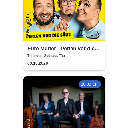
Eure Mütter - Perlen vor die
Säue - Das Best Of zum
Tübingen, Sudhaus Tübingen
Jubiläum
03.10.2026
20:00 Uhr