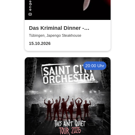
Das Kriminal Dinner -
Faustdickes Verbrechen
Tübingen, Japengo Steakhouse
15.10.2026
20:00 Uhr