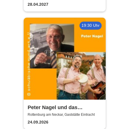
28.04.2027
19:30 Uhr
Peter Nagel und das
MundArt-Brettle | Gaststätte
Rottenburg am Neckar, Gaststätte Eintracht
Eintracht
24.09.2026