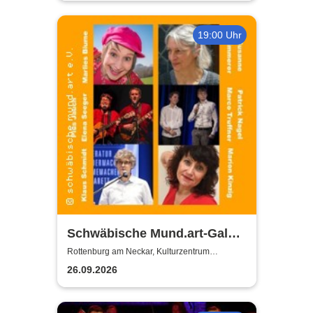
19:00 Uhr
Schwäbische Mund.art-Gala -
Blaupreisträger*innen von
Rottenburg am Neckar, Kulturzentrum
Zehntscheuer
2002 bis 2025
26.09.2026