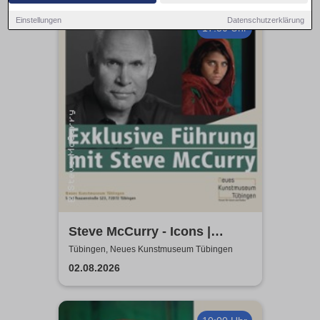
Einstellungen
Datenschutzerklärung
17:30 Uhr
Steve McCurry - Icons |
Exklusive Führung
Tübingen, Neues Kunstmuseum Tübingen
02.08.2026