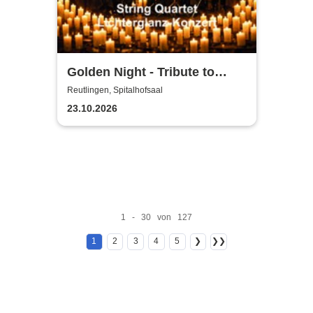
Golden Night - Tribute to
ABBA und Queen - String
Reutlingen, Spitalhofsaal
Quartet im Lichterglanz
23.10.2026
1 - 30 von 127
1
2
3
4
5
❯
❯❯