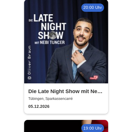
20:00 Uhr
Die Late Night Show mit Nebi
Tuncer
Tübingen, Sparkassencarré
05.12.2026
19:00 Uhr