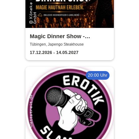
Magic Dinner Show -
Exklusive
Tübingen, Japengo Steakhouse
Erlebnisgastronomie | Seit 14
17.12.2026 - 14.05.2027
Jahren & über 500 Magic
Dinner Shows
20:00 Uhr