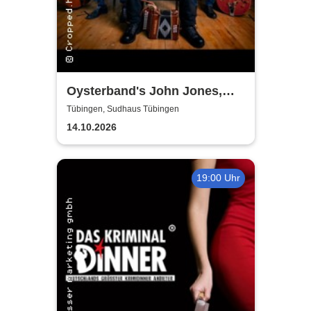
Oysterband's John Jones,
Ray Cooper & Al Scott - The
Tübingen, Sudhaus Tübingen
Song goes on Tour 2026
14.10.2026
19:00 Uhr