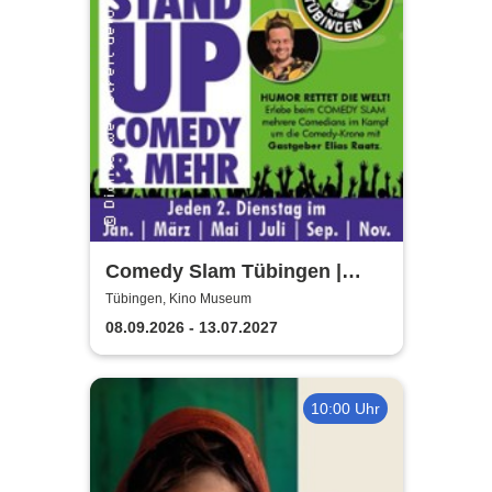
Comedy Slam Tübingen |
Präsentiert von Gastgeber
Tübingen, Kino Museum
Elias Raatz
08.09.2026 - 13.07.2027
10:00 Uhr