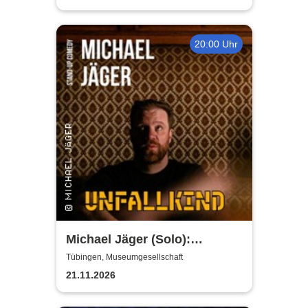
20:00 Uhr
Michael Jäger (Solo):
Unfallkind - die neue Stand-
Tübingen, Museumgesellschaft
up-Comedy Show
21.11.2026