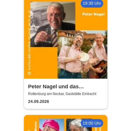
19:30 Uhr
Peter Nagel und das
MundArt-Brettle | Gaststätte
Rottenburg am Neckar, Gaststätte Eintracht
Eintracht
24.09.2026
19:00 Uhr