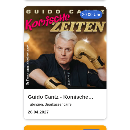
20:00 Uhr
Guido Cantz - Komische
Zeiten | Das neue Programm
Tübingen, Sparkassencarré
28.04.2027