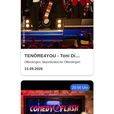
TENÖRE4YOU - Toni Di
Napoli & Pietro Pato
Ofterdingen, Mauritiuskirche Ofterdingen
13.09.2026
20:00 Uhr