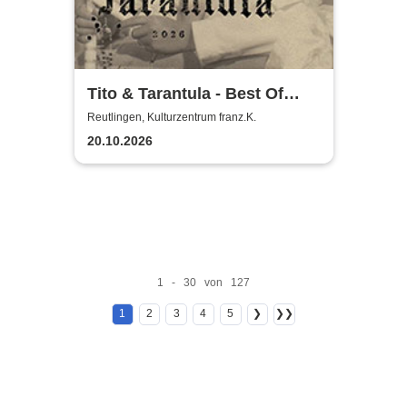
Tito & Tarantula - Best Of
Tour 2026
Reutlingen, Kulturzentrum franz.K.
20.10.2026
1 - 30 von 127
1
2
3
4
5
❯
❯❯