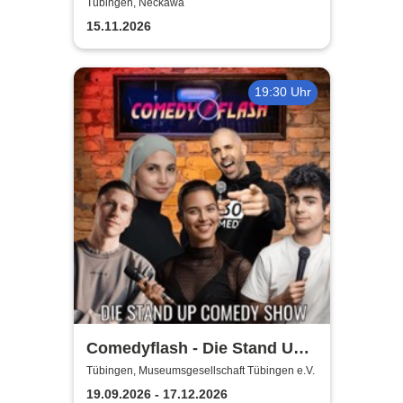
Alpenkrimi: Knödelmord beim
Tübingen, Neckawa
Gipfeltreffen
15.11.2026
19:30 Uhr
Comedyflash - Die Stand Up
Comedy Show
Tübingen, Museumsgesellschaft Tübingen e.V.
19.09.2026 - 17.12.2026