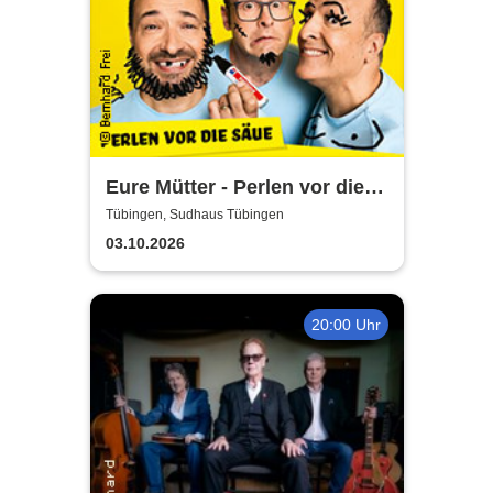
Eure Mütter - Perlen vor die
Säue - Das Best Of zum
Tübingen, Sudhaus Tübingen
Jubiläum
03.10.2026
20:00 Uhr