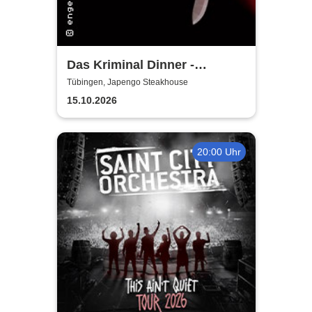
Das Kriminal Dinner -
Faustdickes Verbrechen
Tübingen, Japengo Steakhouse
15.10.2026
20:00 Uhr