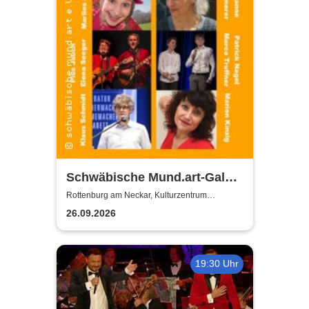
Schwäbische Mund.art-Gala -
Blaupreisträger*innen von
Rottenburg am Neckar, Kulturzentrum
Zehntscheuer
2002 bis 2025
26.09.2026
19:30 Uhr