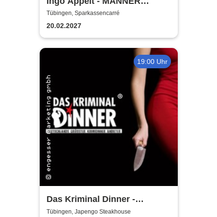
Ingo Appelt - MÄNNER
NERVEN STARK
Tübingen, Sparkassencarré
20.02.2027
19:00 Uhr
Das Kriminal Dinner -
Hauptkommissar Schröder
Tübingen, Japengo Steakhouse