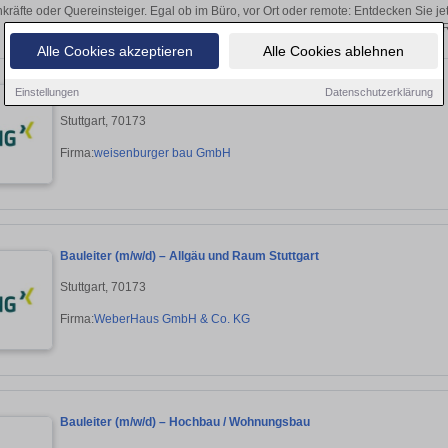
kräfte oder Quereinsteiger. Egal ob im Büro, vor Ort oder remote: Entdecken Sie j
auf passende Bauleiter-Stellen in 
Alle Cookies akzeptieren
Alle Cookies ablehnen
Bauleiter (m/w/d) Rohbau
Einstellungen
Datenschutzerklärung
Stuttgart, 70173
Firma:
weisenburger bau GmbH
Bauleiter (m/w/d) – Allgäu und Raum Stuttgart
Stuttgart, 70173
Firma:
WeberHaus GmbH & Co. KG
Bauleiter (m/w/d) – Hochbau / Wohnungsbau