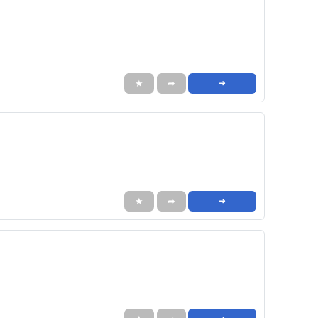
★
➦
➜
★
➦
➜