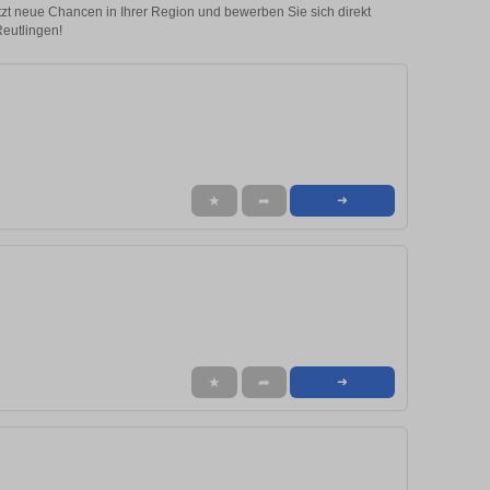
etzt neue Chancen in Ihrer Region und bewerben Sie sich direkt
Reutlingen!
★
➦
➜
★
➦
➜