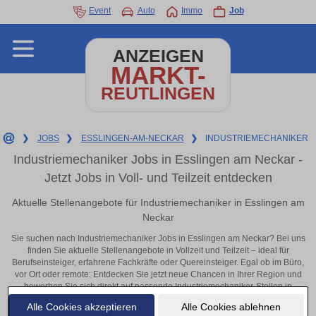
Event
Auto
Immo
Job
ANZEIGEN
MARKT-
REUTLINGEN
❯
JOBS
❯
ESSLINGEN-AM-NECKAR
❯
INDUSTRIEMECHANIKER
Industriemechaniker Jobs in Esslingen am Neckar -
Jetzt Jobs in Voll- und Teilzeit entdecken
Aktuelle Stellenangebote für Industriemechaniker in Esslingen am
Neckar
Sie suchen nach Industriemechaniker Jobs in Esslingen am Neckar? Bei uns
finden Sie aktuelle Stellenangebote in Vollzeit und Teilzeit – ideal für
Berufseinsteiger, erfahrene Fachkräfte oder Quereinsteiger. Egal ob im Büro,
vor Ort oder remote: Entdecken Sie jetzt neue Chancen in Ihrer Region und
bewerben Sie sich direkt auf passende Industriemechaniker-Stellen in
Esslingen am Neckar!
Alle Cookies akzeptieren
Alle Cookies ablehnen