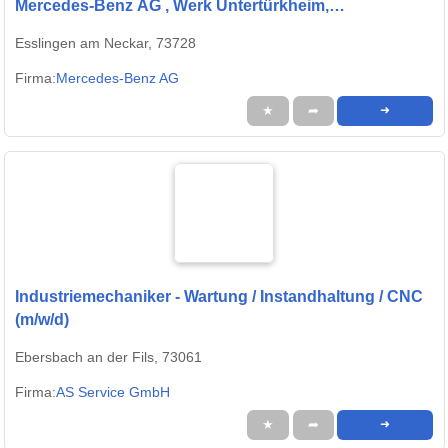
Mercedes-Benz AG , Werk Untertürkheim,
Ausbildungsbeginn 13.09.2027
Esslingen am Neckar, 73728
Firma:
Mercedes-Benz AG
★
➦
➜
Industriemechaniker - Wartung / Instandhaltung / CNC
(m/w/d)
Ebersbach an der Fils, 73061
Firma:
AS Service GmbH
★
➦
➜