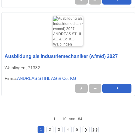
Ausbildung als Industriemechaniker (w/m/d) 2027
Waiblingen, 71332
Firma:
ANDREAS STIHL AG & Co. KG
★
➦
➜
1 - 10 von 84
1
2
3
4
5
❯
❯❯