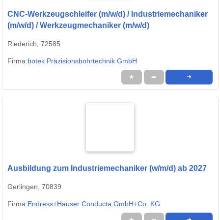
CNC-Werkzeugschleifer (m/w/d) / Industriemechaniker
(m/w/d) / Werkzeugmechaniker (m/w/d)
Riederich, 72585
Firma:
botek Präzisionsbohrtechnik GmbH
★
➦
➜
Ausbildung zum Industriemechaniker (w/m/d) ab 2027
Gerlingen, 70839
Firma:
Endress+Hauser Conducta GmbH+Co. KG
★
➦
➜