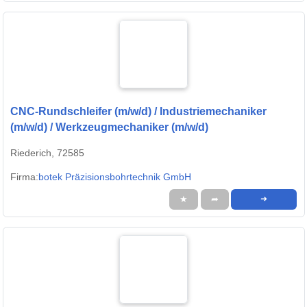
CNC-Rundschleifer (m/w/d) / Industriemechaniker
(m/w/d) / Werkzeugmechaniker (m/w/d)
Riederich, 72585
Firma:
botek Präzisionsbohrtechnik GmbH
★
➦
➜