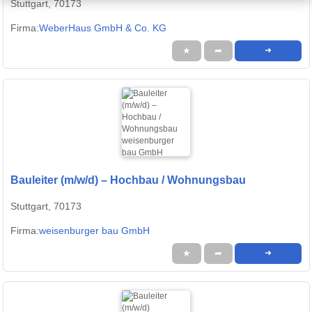
Stuttgart, 70173
Firma:
WeberHaus GmbH & Co. KG
★
➦
➜
Bauleiter (m/w/d) – Hochbau / Wohnungsbau
Stuttgart, 70173
Firma:
weisenburger bau GmbH
★
➦
➜