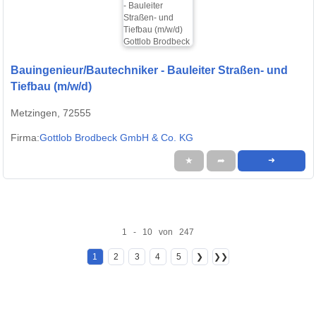
Bauingenieur/Bautechniker - Bauleiter Straßen- und
Tiefbau (m/w/d)
Metzingen, 72555
Firma:
Gottlob Brodbeck GmbH & Co. KG
★
➦
➜
1 - 10 von 247
1
2
3
4
5
❯
❯❯