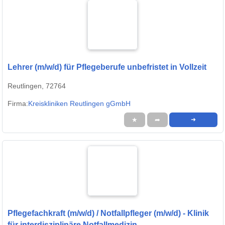
Lehrer (m/w/d) für Pflegeberufe unbefristet in Vollzeit
Reutlingen, 72764
Firma:
Kreiskliniken Reutlingen gGmbH
★
➦
➜
Pflegefachkraft (m/w/d) / Notfallpfleger (m/w/d) - Klinik
für interdisziplinäre Notfallmedizin