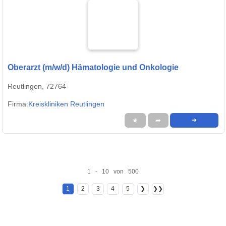
Oberarzt (m/w/d) Hämatologie und Onkologie
Reutlingen, 72764
Firma:
Kreiskliniken Reutlingen
★
➦
➜
1 - 10 von 500
1
2
3
4
5
❯
❯❯