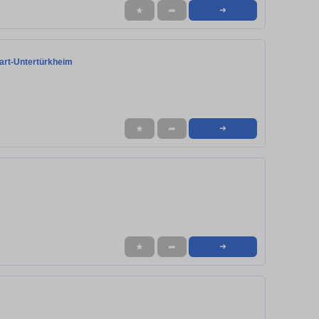
★
➦
➜
gart-Untertürkheim
★
➦
➜
★
➦
➜