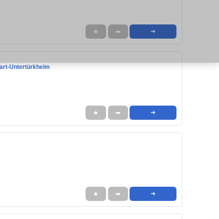
★
➦
➜
gart-Untertürkheim
★
➦
➜
★
➦
➜