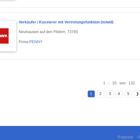
Verkäufer / Kassierer mit Vertretungsfunktion (m/w/d)
Neuhausen auf den Fildern, 73765
Firma:
PENNY
1 - 10 von 132
1
2
3
4
5
❯
Ratgeber
P