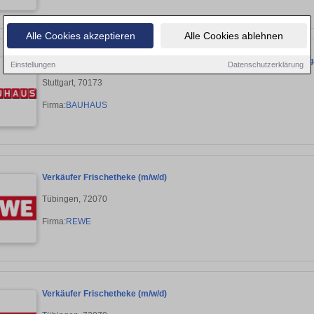
Alle Cookies akzeptieren
Alle Cookies ablehnen
Ausbildung Kaufmann im Einzelhandel oder Verkäufer (m/w/d) Stutt
Einstellungen
Datenschutzerklärung
Stuttgart, 70173
Firma:
BAUHAUS
Verkäufer Frischetheke (m/w/d)
Tübingen, 72070
Firma:
REWE
Verkäufer Frischetheke (m/w/d)