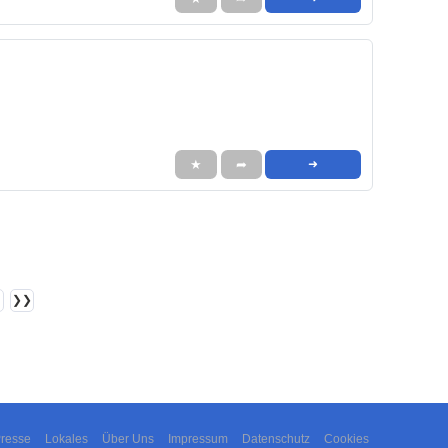
★
➦
➜
❯❯
resse
Lokales
Über Uns
Impressum
Datenschutz
Cookies