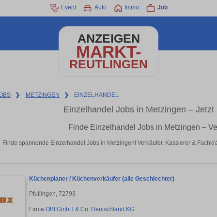
Event
Auto
Immo
Job
ANZEIGEN
MARKT-
REUTLINGEN
OBS
❯
METZINGEN
❯
EINZELHANDEL
Einzelhandel Jobs in Metzingen – Jetzt
Finde Einzelhandel Jobs in Metzingen – V
Finde spannende Einzelhandel Jobs in Metzingen! Verkäufer, Kassierer & Fachkrä
Küchenplaner / Küchenverkäufer (alle Geschlechter)
Pfullingen, 72793
Firma:
OBI GmbH & Co. Deutschland KG