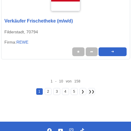
Verkäufer Frischetheke (m/w/d)
Filderstadt, 70794
Firma:
REWE
★
➦
➜
1 - 10 von 158
1
2
3
4
5
❯
❯❯