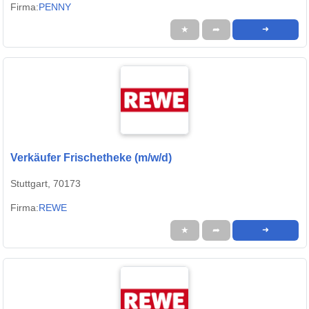
Firma:
PENNY
★
➦
➜
Verkäufer Frischetheke (m/w/d)
Stuttgart, 70173
Firma:
REWE
★
➦
➜