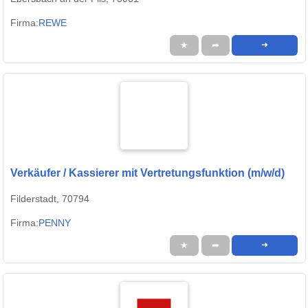
Firma:
REWE
★
➦
➜
Verkäufer / Kassierer mit Vertretungsfunktion (m/w/d)
Filderstadt, 70794
Firma:
PENNY
★
➦
➜