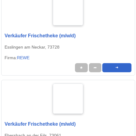
Verkäufer Frischetheke (m/w/d)
Esslingen am Neckar, 73728
Firma:
REWE
★
➦
➜
Verkäufer Frischetheke (m/w/d)
Ebersbach an der Fils, 73061