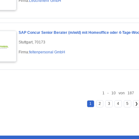
Firma:
Leuchtmehr GmbH
SAP Concur Senior Berater (m/w/d) mit Homeoffice oder 4-Tage-W
Stuttgart, 70173
Firma:
feltenpersonal GmbH
1 - 10 von 187
1
2
3
4
5
❯