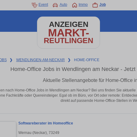
Event
Auto
Immo
Job
ANZEIGEN
MARKT-
REUTLINGEN
OBS
❯
WENDLINGEN-AM-NECKAR
❯
HOME-OFFICE
Home-Office Jobs in Wendlingen am Neckar - Jetzt J
Aktuelle Stellenangebote für Home-Office
en nach Home-Office Jobs in Wendlingen am Neckar? Bei uns finden Sie aktuelle Stel
ene Fachkräfte oder Quereinsteiger. Egal ob im Büro, vor Ort oder remote: Entdeck
direkt auf passende Home-Office-Stellen in 
Softwareberater im Homeoffice
Wernau (Neckar), 73249