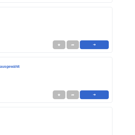
★
➦
➜
 ausgewählt
★
➦
➜