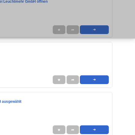
bei Leuchtmehr GmbH öffnen
★
➦
➜
★
➦
➜
H ausgewählt
★
➦
➜