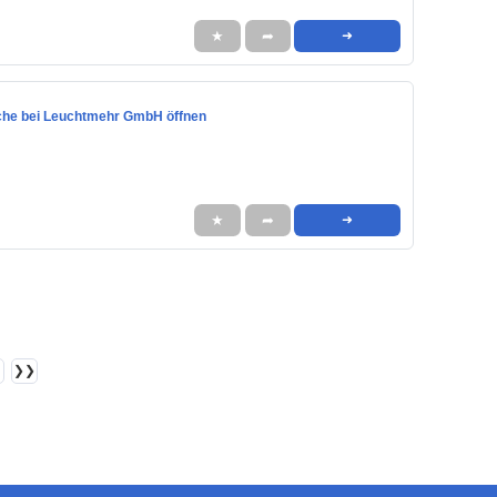
★
➦
➜
oche bei Leuchtmehr GmbH öffnen
★
➦
➜
❯❯