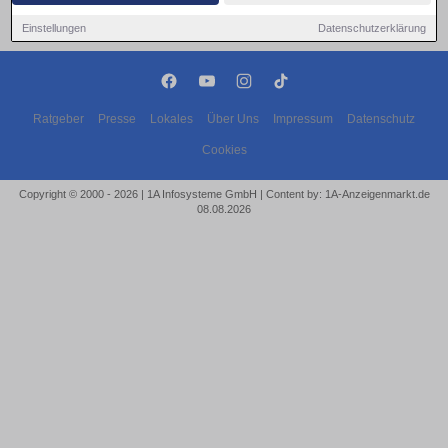
Einstellungen
Datenschutzerklärung
Ratgeber
Presse
Lokales
Über Uns
Impressum
Datenschutz
Cookies
Copyright © 2000 - 2026 | 1A Infosysteme GmbH | Content by: 1A-Anzeigenmarkt.de
08.08.2026