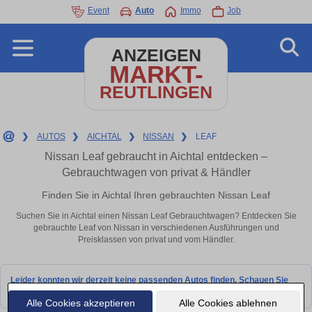
Event
Auto
Immo
Job
ANZEIGEN
MARKT-
REUTLINGEN
❯
AUTOS
❯
AICHTAL
❯
NISSAN
❯
LEAF
Nissan Leaf gebraucht in Aichtal entdecken –
Gebrauchtwagen von privat & Händler
Finden Sie in Aichtal Ihren gebrauchten Nissan Leaf
Suchen Sie in Aichtal einen Nissan Leaf Gebrauchtwagen? Entdecken Sie
gebrauchte Leaf von Nissan in verschiedenen Ausführungen und
Preisklassen von privat und vom Händler.
Leider konnten wir derzeit keine passenden Autos finden. Schauen Sie
bald wieder vorbei!
Alle Cookies akzeptieren
Alle Cookies ablehnen