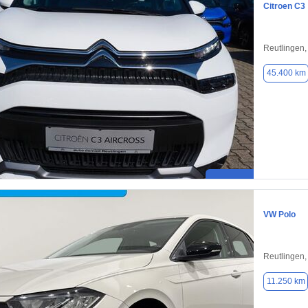
Citroen C3
Reutlingen
45.400 km
VW Polo
Reutlingen
11.250 km