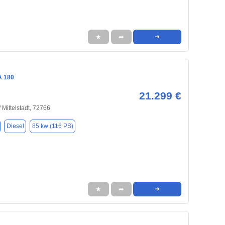
★
➦
➜
A 180
21.299 €
 Mittelstadt, 72766
Diesel
85 kw (116 PS)
★
➦
➜