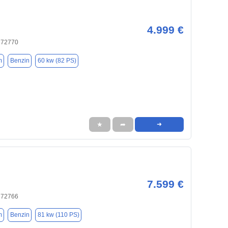
4.999 €
, 72770
m
Benzin
60 kw (82 PS)
★
➦
➜
7.599 €
, 72766
m
Benzin
81 kw (110 PS)