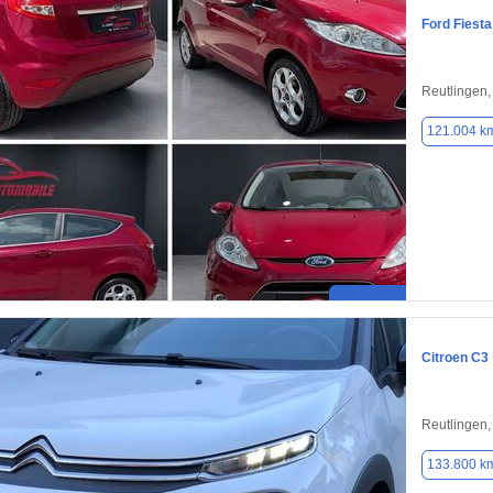
Ford Fiesta
Reutlingen
121.004 k
Citroen C3
Reutlingen
133.800 k