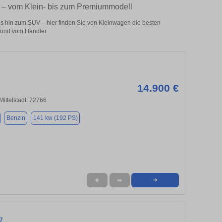
n – vom Klein- bis zum Premiummodell
 hin zum SUV – hier finden Sie von Kleinwagen die besten
 und vom Händler.
14.900 €
Mittelstadt, 72766
Benzin
141 kw (192 PS)
★
➦
➜
7