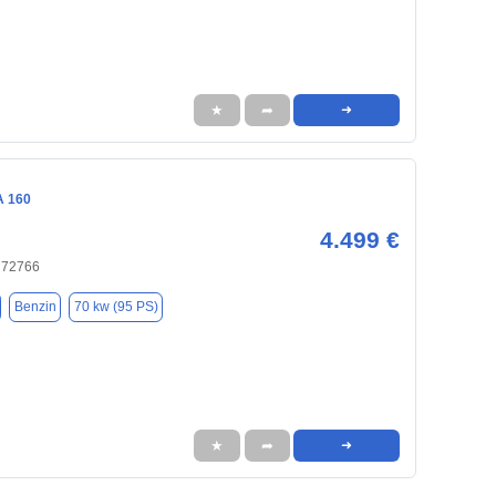
★
➦
➜
A 160
4.499 €
, 72766
Benzin
70 kw (95 PS)
★
➦
➜