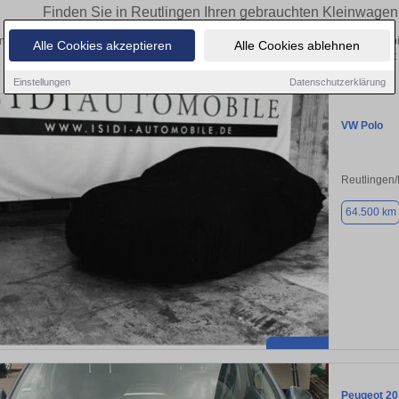
Finden Sie in Reutlingen Ihren gebrauchten Kleinwage
ntdecken Sie in Reutlingen gebrauchte Kleinwagen Fahrzeuge. Von Kleinwagen bis
Alle Cookies akzeptieren
Alle Cookies ablehnen
Gebrauchtwagen in Reutlingen von privat
Einstellungen
Datenschutzerklärung
VW Polo
Reutlingen/
64.500 km
Peugeot 20