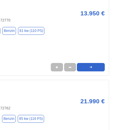
13.950 €
, 72770
Benzin
81 kw (110 PS)
★
➦
➜
21.990 €
, 72762
Benzin
85 kw (116 PS)