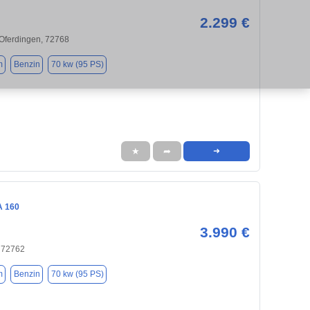
2.299 €
Oferdingen, 72768
m
Benzin
70 kw (95 PS)
★
➦
➜
A 160
3.990 €
, 72762
m
Benzin
70 kw (95 PS)