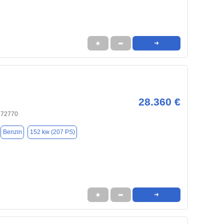
★
➦
➜
28.360 €
, 72770
Benzin
152 kw (207 PS)
★
➦
➜