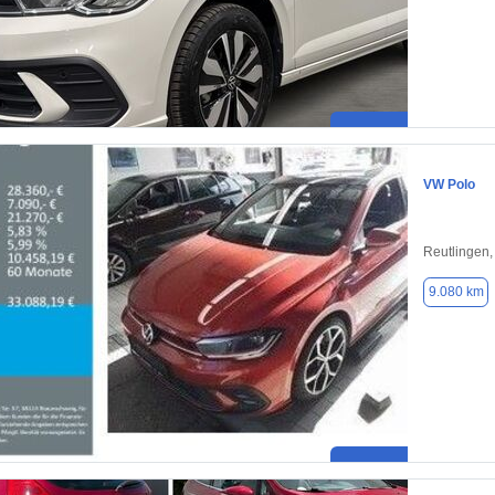
VW Polo
Reutlingen
9.080 km