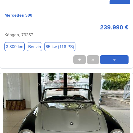
Mercedes 300
239.990 €
Köngen, 73257
3.300 km
Benzin
85 kw (116 PS)
★
➦
➜