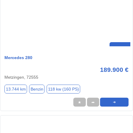
Mercedes 280
189.900 €
Metzingen, 72555
13.744 km
Benzin
118 kw (160 PS)
★
➦
➜