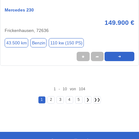
Mercedes 230
149.900 €
Frickenhausen, 72636
43.500 km
Benzin
110 kw (150 PS)
★
➦
➜
1 - 10 von 104
1
2
3
4
5
❯
❯❯