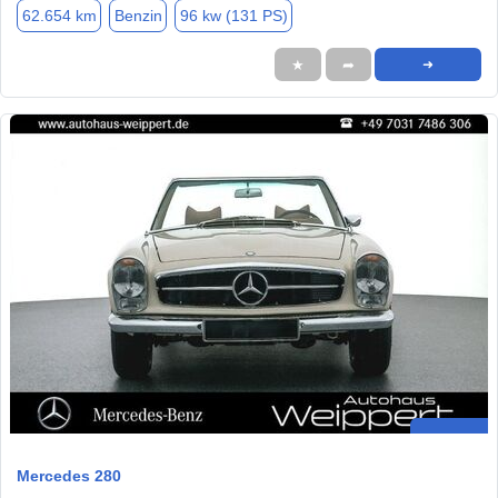
62.654 km
Benzin
96 kw (131 PS)
★
➦
➜
Mercedes 280