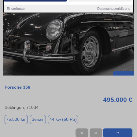
Einstellungen
Datenschutzerklärung
Porsche 356
495.000 €
Böblingen, 71034
75.500 km
Benzin
44 kw (60 PS)
★
➦
➜