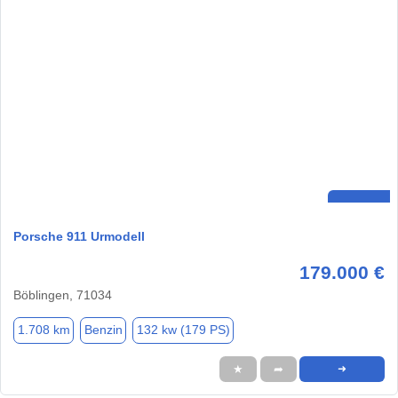
Porsche 911 Urmodell
179.000 €
Böblingen, 71034
1.708 km
Benzin
132 kw (179 PS)
★
➦
➜