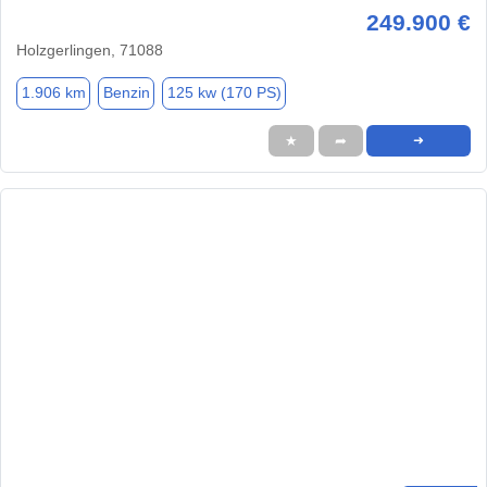
249.900 €
Holzgerlingen, 71088
1.906 km
Benzin
125 kw (170 PS)
★
➦
➜