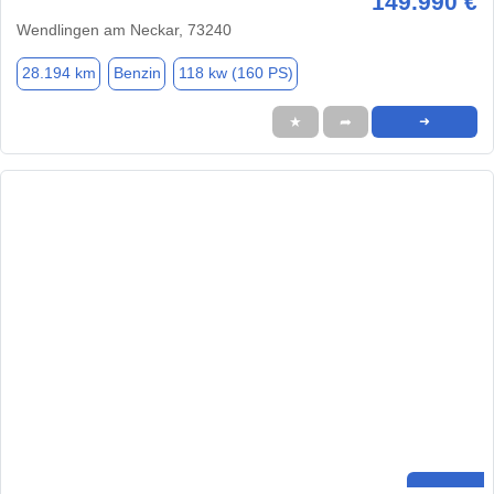
149.990 €
Wendlingen am Neckar, 73240
28.194 km
Benzin
118 kw (160 PS)
★
➦
➜