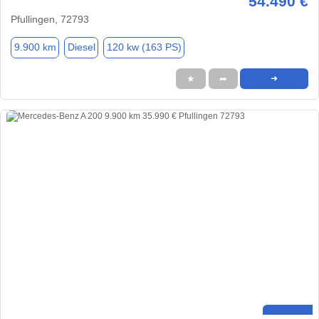
54.490 €
Pfullingen, 72793
9.900 km
Diesel
120 kw (163 PS)
★
➦
➜