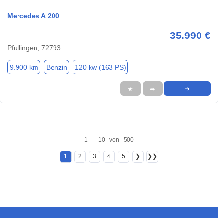
Mercedes A 200
35.990 €
Pfullingen, 72793
9.900 km
Benzin
120 kw (163 PS)
★
➦
➜
1 - 10 von 500
1
2
3
4
5
❯
❯❯