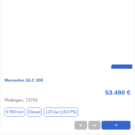
Mercedes GLC 200
53.490 €
Pfullingen, 72793
9.900 km
Diesel
120 kw (163 PS)
★
➦
➜