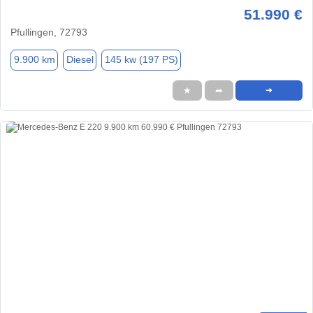
51.990 €
Pfullingen, 72793
9.900 km
Diesel
145 kw (197 PS)
★
➦
➜