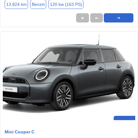
13.824 km
Benzin
120 kw (163 PS)
★
➦
➜
Mini Cooper C