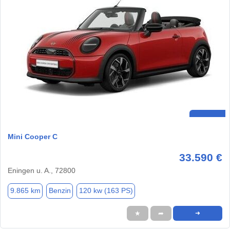
Mini Cooper C
33.590 €
Eningen u. A., 72800
9.865 km
Benzin
120 kw (163 PS)
★
➦
➜