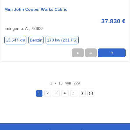
Mini John Cooper Works Cabrio
37.830 €
Eningen u. A., 72800
13.547 km
Benzin
170 kw (231 PS)
★
➦
➜
1 - 10 von 229
1
2
3
4
5
❯
❯❯