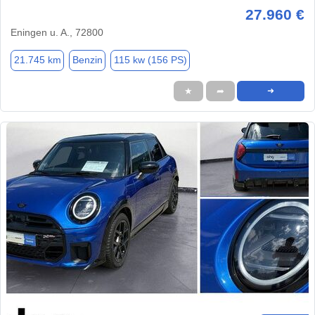
27.960 €
Eningen u. A., 72800
21.745 km
Benzin
115 kw (156 PS)
★
➦
➜