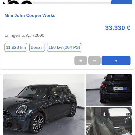
Mini John Cooper Works
33.330 €
Eningen u. A., 72800
11.928 km
Benzin
150 kw (204 PS)
★
➦
➜