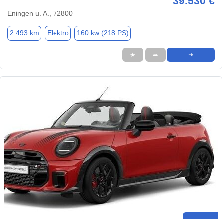
39.530 €
Eningen u. A., 72800
2.493 km
Elektro
160 kw (218 PS)
★
➦
➜