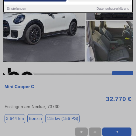
Einstellungen
Datenschutzerklärung
Mini Cooper C
32.770 €
Esslingen am Neckar, 73730
3.644 km
Benzin
115 kw (156 PS)
★
➦
➜