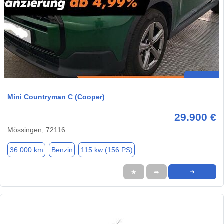
Mini Countryman C (Cooper)
29.900 €
Mössingen, 72116
36.000 km
Benzin
115 kw (156 PS)
★
➦
➜