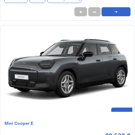
★
➦
➜
Mini Cooper E