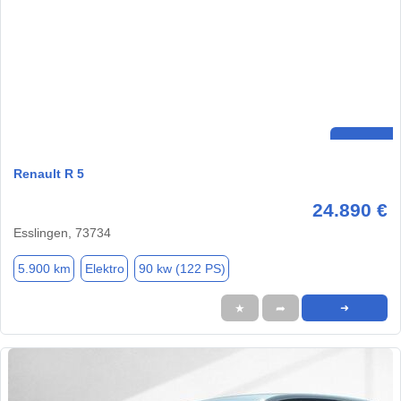
Renault R 5
24.890 €
Esslingen, 73734
5.900 km
Elektro
90 kw (122 PS)
★
➦
➜