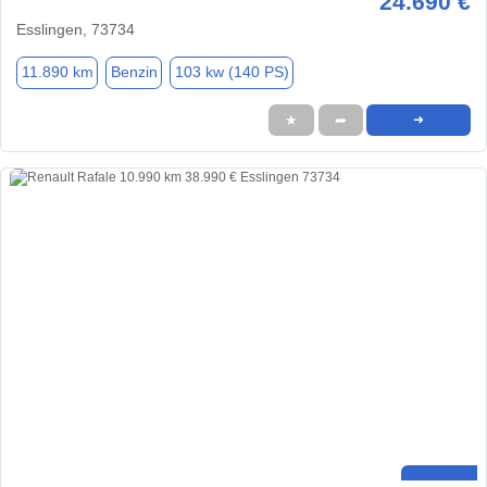
24.690 €
Esslingen, 73734
11.890 km
Benzin
103 kw (140 PS)
★
➦
➜