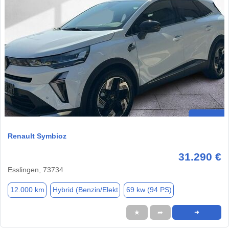
Renault Symbioz
31.290 €
Esslingen, 73734
12.000 km
Hybrid (Benzin/Elekt
69 kw (94 PS)
★
➦
➜