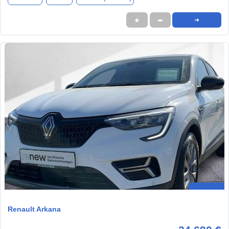
★
➦
➜
Renault Arkana