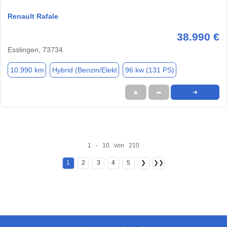
Renault Rafale
38.990 €
Esslingen, 73734
10.990 km
Hybrid (Benzin/Elekt
96 kw (131 PS)
★
➦
➜
1 - 10 von 210
1
2
3
4
5
❯
❯❯