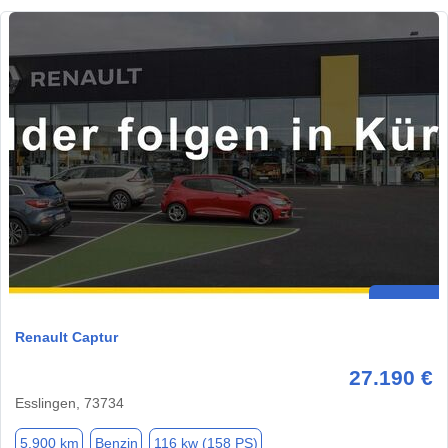
Renault Captur
27.190 €
Esslingen, 73734
5.900 km
Benzin
116 kw (158 PS)