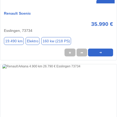
Renault Scenic
35.990 €
Esslingen, 73734
19.490 km
Elektro
160 kw (218 PS)
★
➦
➜