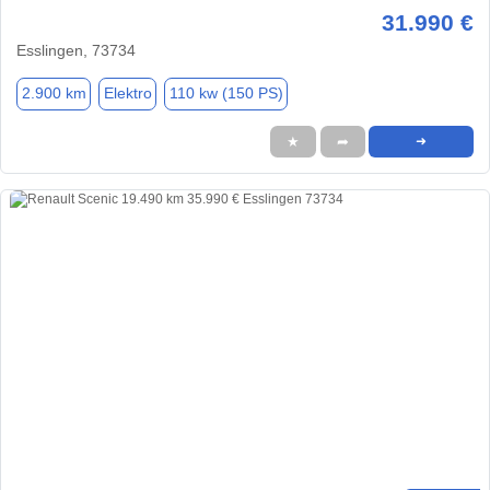
31.990 €
Esslingen, 73734
2.900 km
Elektro
110 kw (150 PS)
★
➦
➜