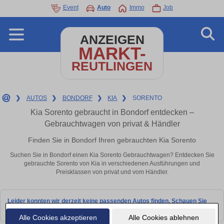
Event
Auto
Immo
Job
ANZEIGEN
MARKT-
REUTLINGEN
❯
AUTOS
❯
BONDORF
❯
KIA
❯
SORENTO
Kia Sorento gebraucht in Bondorf entdecken –
Gebrauchtwagen von privat & Händler
Finden Sie in Bondorf Ihren gebrauchten Kia Sorento
Suchen Sie in Bondorf einen Kia Sorento Gebrauchtwagen? Entdecken Sie
gebrauchte Sorento von Kia in verschiedenen Ausführungen und
Preisklassen von privat und vom Händler.
Leider konnten wir derzeit keine passenden Autos finden. Schauen Sie
bald wieder vorbei!
Alle Cookies akzeptieren
Alle Cookies ablehnen