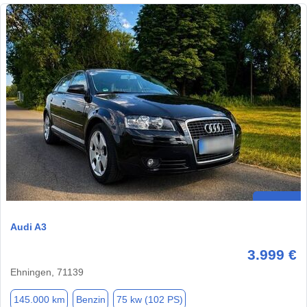
Audi A3
3.999 €
Ehningen, 71139
145.000 km
Benzin
75 kw (102 PS)