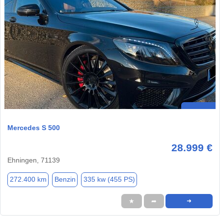
Mercedes S 500
28.999 €
Ehningen, 71139
272.400 km
Benzin
335 kw (455 PS)
★
➦
➜