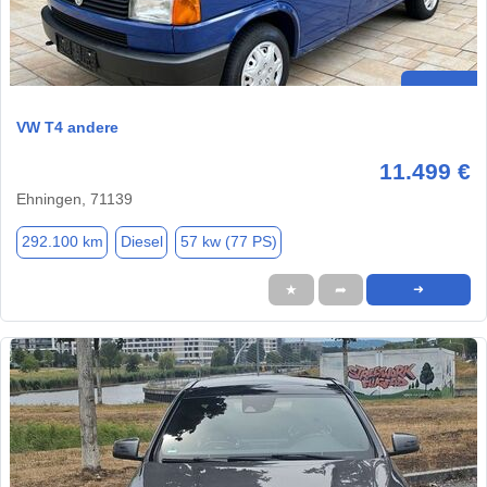
VW T4 andere
11.499 €
Ehningen, 71139
292.100 km
Diesel
57 kw (77 PS)
★
➦
➜