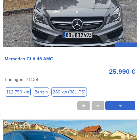
Mercedes CLA 45 AMG
25.990 €
Ehningen, 71139
112.750 km
Benzin
280 kw (381 PS)
★
➦
➜