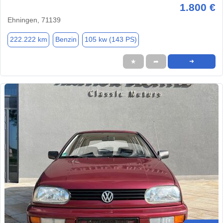
1.800 €
Ehningen, 71139
222.222 km
Benzin
105 kw (143 PS)
★
➦
➜