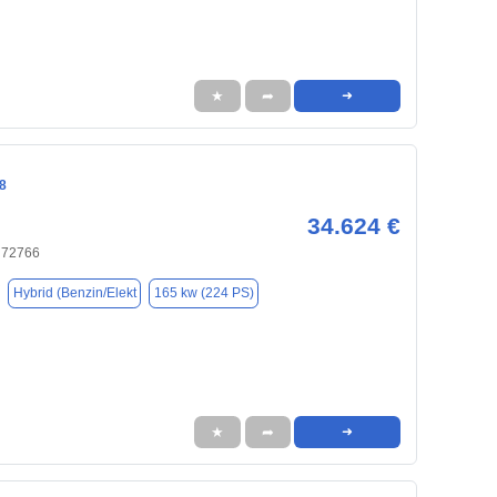
★
➦
➜
8
34.624 €
, 72766
Hybrid (Benzin/Elekt
165 kw (224 PS)
★
➦
➜