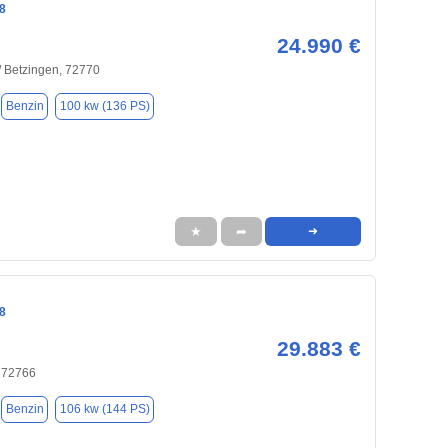
8
24.990 €
/ Betzingen, 72770
Benzin
100 kw (136 PS)
★
➦
➜
8
29.883 €
, 72766
Benzin
106 kw (144 PS)