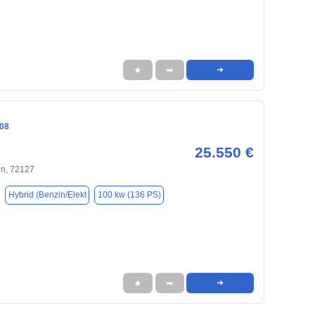
★
➦
➜
08
25.550 €
en, 72127
Hybrid (Benzin/Elekt
100 kw (136 PS)
★
➦
➜