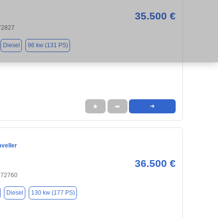
35.500 €
72827
Diesel
96 kw (131 PS)
★
➦
➜
veller
36.500 €
, 72760
Diesel
130 kw (177 PS)