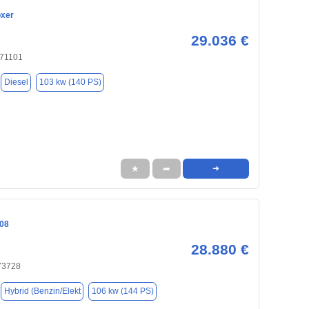
oxer
29.036 €
 71101
Diesel
103 kw (140 PS)
★
➦
➜
08
28.880 €
 73728
Hybrid (Benzin/Elekt
106 kw (144 PS)