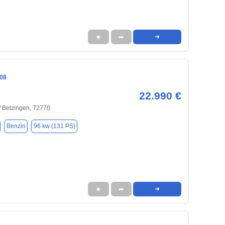
★
➦
➜
08
22.990 €
/ Betzingen, 72770
Benzin
96 kw (131 PS)
★
➦
➜