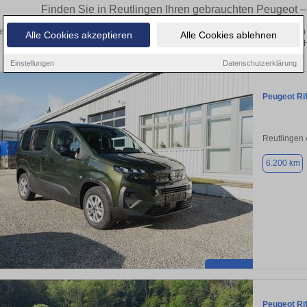
Finden Sie in Reutlingen Ihren gebrauchten Peugeot 
en Sie in Reutlingen gebrauchte Peugeot Fahrzeuge. Von Kleinwagen bis hin zum 
Alle Cookies akzeptieren
Alle Cookies ablehnen
Reutlingen von privat und vom 
Einstellungen
Datenschutzerklärung
Peugeot Rif
Reutlingen 
6.200 km
Peugeot Rif