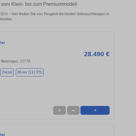
– vom Klein- bis zum Premiummodell
SUV – hier finden Sie von Peugeot die besten Gebrauchtwagen in
Händler.
ter
28.490 €
/ Betzingen, 72770
Diesel
96 kw (131 PS)
★
➦
➜
ter