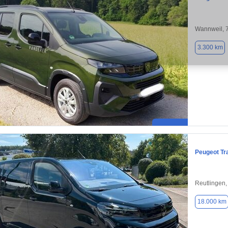
Wannweil, 
3.300 km
Peugeot Tra
Reutlingen
18.000 km