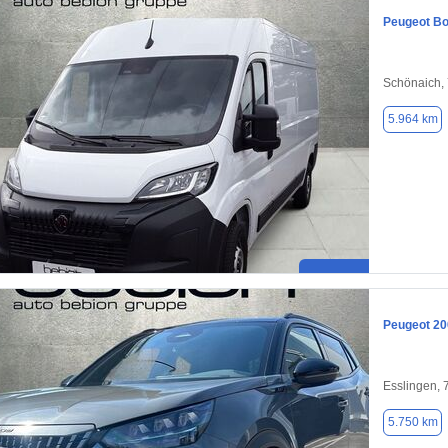
Peugeot B
Schönaich,
5.964 km
Peugeot 20
Esslingen,
5.750 km