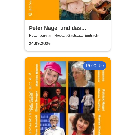
Peter Nagel und das
MundArt-Brettle | Gaststätte
Rottenburg am Neckar, Gaststätte Eintracht
Eintracht
24.09.2026
19:00 Uhr