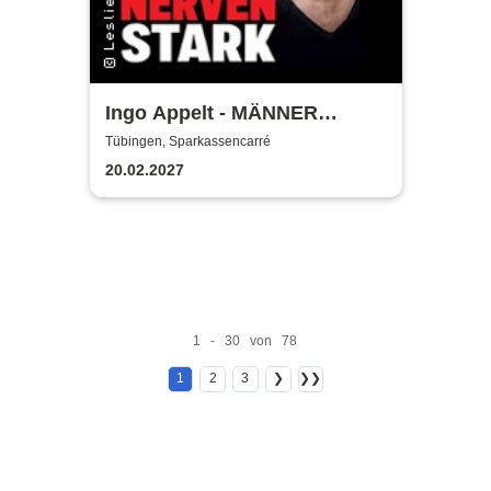
Ingo Appelt - MÄNNER
NERVEN STARK
Tübingen, Sparkassencarré
20.02.2027
1 - 30 von 78
1
2
3
❯
❯❯