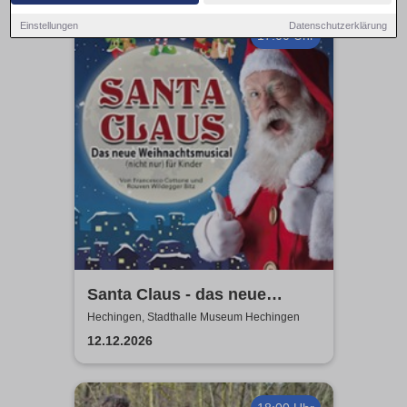
Einstellungen
Datenschutzerklärung
17:00 Uhr
Santa Claus - das neue
Weihnachtsmusical (nicht
Hechingen, Stadthalle Museum Hechingen
nur) für Kinder
12.12.2026