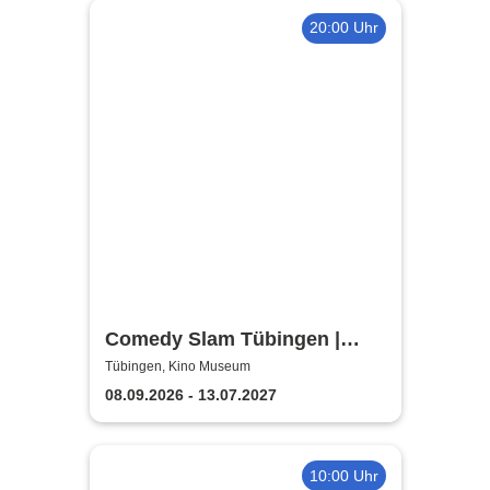
20:00 Uhr
Comedy Slam Tübingen |
Präsentiert von Gastgeber
Tübingen, Kino Museum
Elias Raatz
08.09.2026 - 13.07.2027
10:00 Uhr