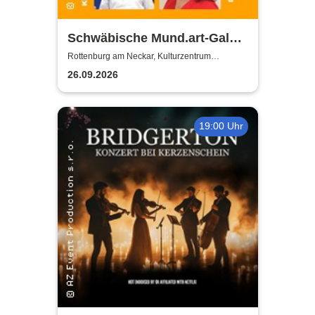
Schwäbische Mund.art-Gala -
Blaupreisträger*innen von
Rottenburg am Neckar, Kulturzentrum
Zehntscheuer
2002 bis 2025
26.09.2026
19:00 Uhr