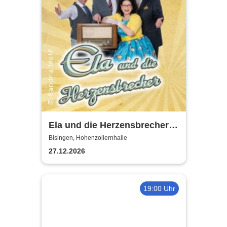
Ela und die Herzensbrecher -
Die Schlagerband der 50er
Bisingen, Hohenzollernhalle
und 60er Jahre
27.12.2026
19:00 Uhr