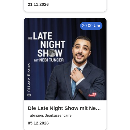
up-Comedy Show
21.11.2026
20:00 Uhr
Die Late Night Show mit Nebi
Tuncer
Tübingen, Sparkassencarré
05.12.2026