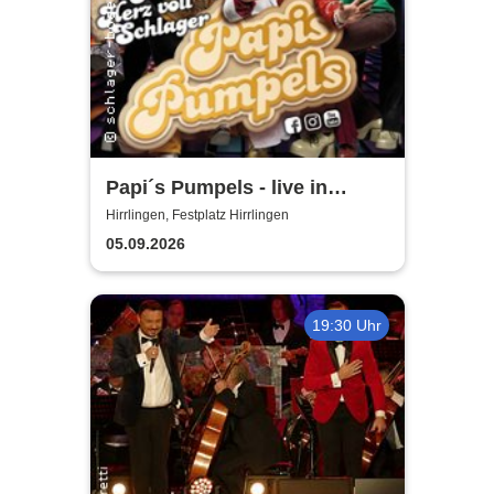
Papi´s Pumpels - live in
Hirrlingen
Hirrlingen, Festplatz Hirrlingen
05.09.2026
19:30 Uhr