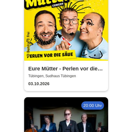
Eure Mütter - Perlen vor die
Säue - Das Best Of zum
Tübingen, Sudhaus Tübingen
Jubiläum
03.10.2026
20:00 Uhr