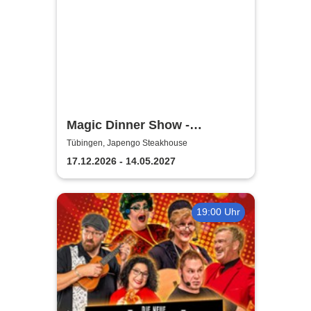
Magic Dinner Show -
Exklusive
Tübingen, Japengo Steakhouse
Erlebnisgastronomie | Seit 14
17.12.2026 - 14.05.2027
Jahren & über 500 Magic
Dinner Shows
19:00 Uhr