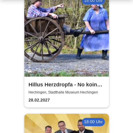
18:00 Uhr
Hillus Herzdropfa - No koin
Domma an Deixl!
Hechingen, Stadthalle Museum Hechingen
28.02.2027
18:00 Uhr