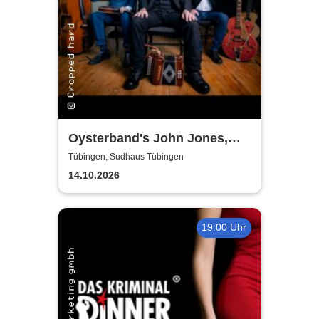
Oysterband's John Jones,
Ray Cooper & Al Scott - The
Tübingen, Sudhaus Tübingen
Song goes on Tour 2026
14.10.2026
19:00 Uhr