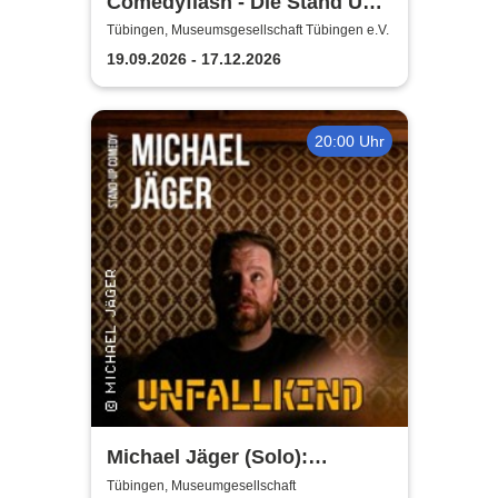
Comedyflash - Die Stand Up
Comedy Show
Tübingen, Museumsgesellschaft Tübingen e.V.
19.09.2026 - 17.12.2026
20:00 Uhr
Michael Jäger (Solo):
Unfallkind - die neue Stand-
Tübingen, Museumgesellschaft