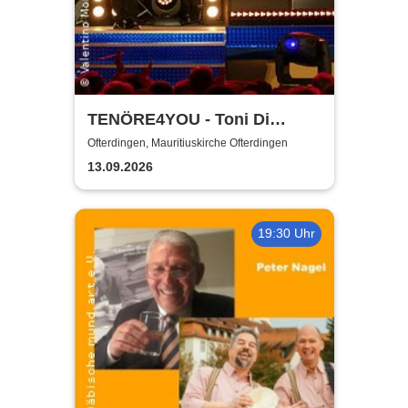
TENÖRE4YOU - Toni Di
Napoli & Pietro Pato
Ofterdingen, Mauritiuskirche Ofterdingen
13.09.2026
19:30 Uhr