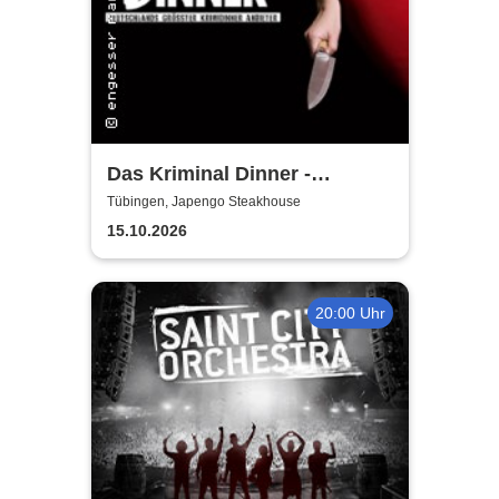
Das Kriminal Dinner -
Faustdickes Verbrechen
Tübingen, Japengo Steakhouse
15.10.2026
20:00 Uhr