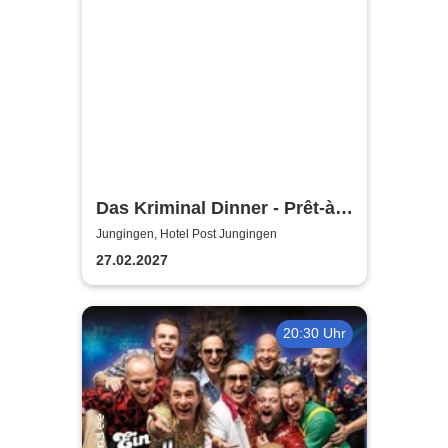
Das Kriminal Dinner - Prêt-à-
morter - Der letzte Schrei
Jungingen, Hotel Post Jungingen
27.02.2027
20:30 Uhr