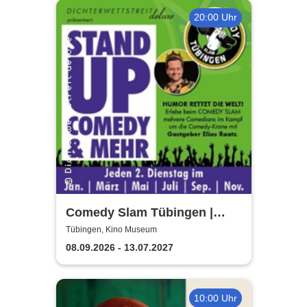
20:00 Uhr
Comedy Slam Tübingen |
Präsentiert von Gastgeber
Tübingen, Kino Museum
Elias Raatz
08.09.2026 - 13.07.2027
10:00 Uhr