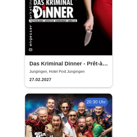
Das Kriminal Dinner - Prêt-à-
morter - Der letzte Schrei
Jungingen, Hotel Post Jungingen
27.02.2027
20:30 Uhr