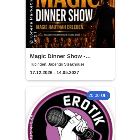
Magic Dinner Show -
Exklusive
Tübingen, Japengo Steakhouse
Erlebnisgastronomie | Seit 14
17.12.2026 - 14.05.2027
Jahren & über 500 Magic
Dinner Shows
20:00 Uhr