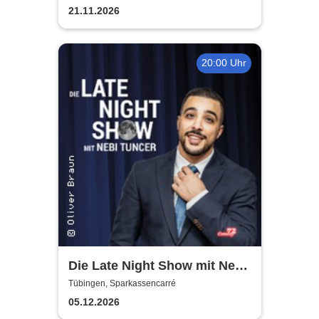
up-Comedy Show
21.11.2026
20:00 Uhr
Die Late Night Show mit Nebi
Tuncer
Tübingen, Sparkassencarré
05.12.2026