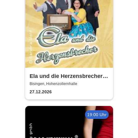
Ela und die Herzensbrecher -
Die Schlagerband der 50er
Bisingen, Hohenzollernhalle
und 60er Jahre
27.12.2026
19:00 Uhr