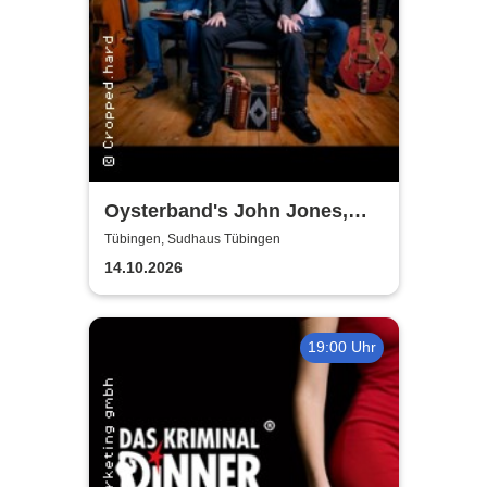
Oysterband's John Jones,
Ray Cooper & Al Scott - The
Tübingen, Sudhaus Tübingen
Song goes on Tour 2026
14.10.2026
19:00 Uhr