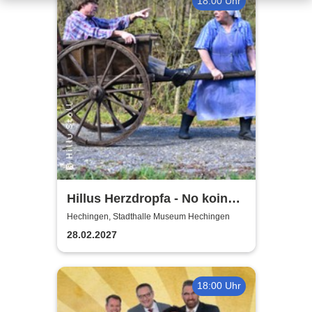
18:00 Uhr
Hillus Herzdropfa - No koin
Domma an Deixl!
Hechingen, Stadthalle Museum Hechingen
28.02.2027
18:00 Uhr