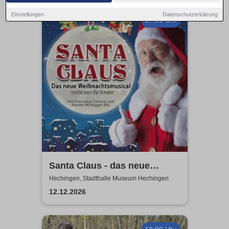
Einstellungen
Datenschutzerklärung
17:00 Uhr
Santa Claus - das neue
Weihnachtsmusical (nicht
Hechingen, Stadthalle Museum Hechingen
nur) für Kinder
12.12.2026