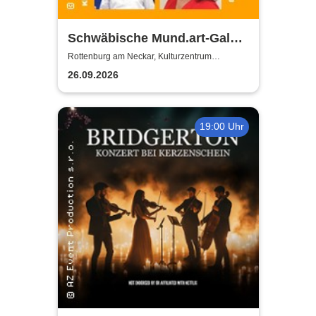
Schwäbische Mund.art-Gala -
Blaupreisträger*innen von
Rottenburg am Neckar, Kulturzentrum
Zehntscheuer
2002 bis 2025
26.09.2026
19:00 Uhr