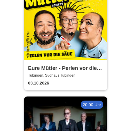
Eure Mütter - Perlen vor die
Säue - Das Best Of zum
Tübingen, Sudhaus Tübingen
Jubiläum
03.10.2026
20:00 Uhr