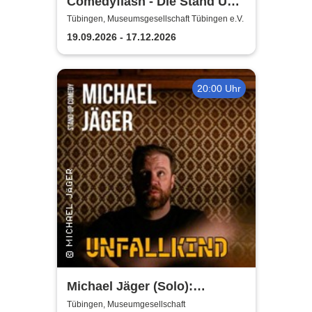
Comedyflash - Die Stand Up
Comedy Show
Tübingen, Museumsgesellschaft Tübingen e.V.
19.09.2026 - 17.12.2026
20:00 Uhr
Michael Jäger (Solo):
Unfallkind - die neue Stand-
Tübingen, Museumgesellschaft