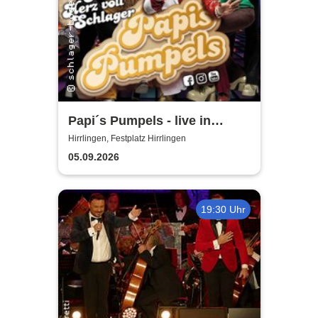
Papi´s Pumpels - live in
Hirrlingen
Hirrlingen, Festplatz Hirrlingen
05.09.2026
19:30 Uhr