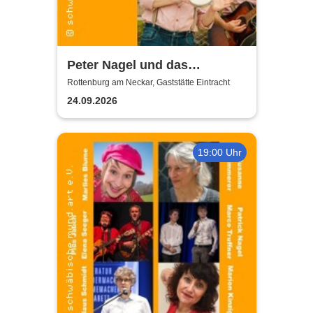
Peter Nagel und das
MundArt-Brettle | Gaststätte
Rottenburg am Neckar, Gaststätte Eintracht
Eintracht
24.09.2026
19:00 Uhr