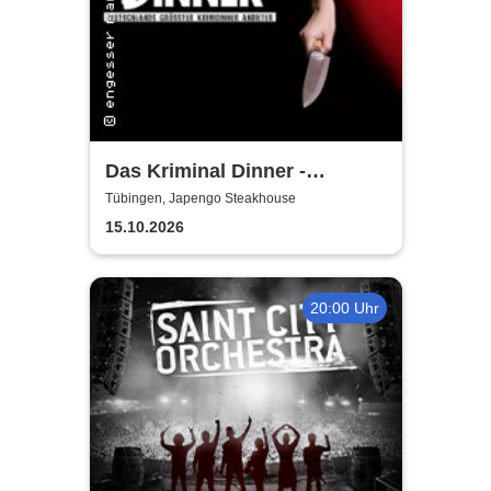
Das Kriminal Dinner -
Faustdickes Verbrechen
Tübingen, Japengo Steakhouse
15.10.2026
20:00 Uhr