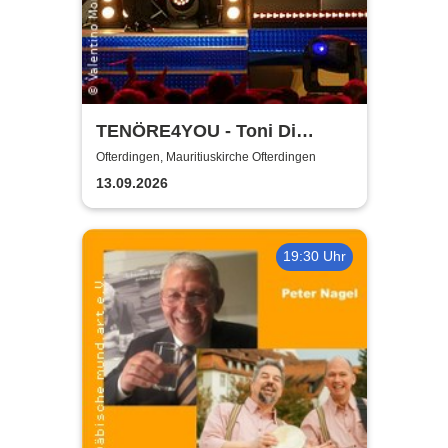
TENÖRE4YOU - Toni Di
Napoli & Pietro Pato
Ofterdingen, Mauritiuskirche Ofterdingen
13.09.2026
19:30 Uhr