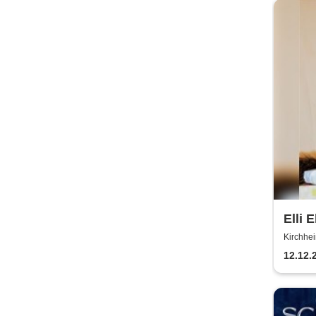
Elli 
Kirchhe
Gemeind
12.12.