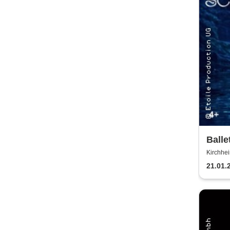
Balle
Klass
Kirchhei
unter Te
21.01.