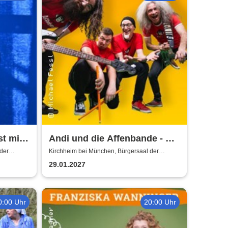
st mit
Andi und die Affenbande - Ein
n
buntes Konzerterlebnis für
der
Kirchheim bei München, Bürgersaal der
Gemeinde Kirchheim
Kinder!
29.01.2027
0:00 Uhr
20:00 Uhr