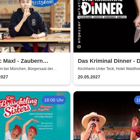
 Maxl - Zaubern
Das Kriminal Dinner - 
ten!
letzte Joint der Marie 
im bei München, Bürgersaal der
Kirchheim Unter Teck, Hotel Waldho
e Kirchheim
2027
20.05.2027
18:00 Uhr
1