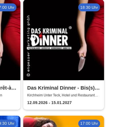
7:00 Uhr
18:30 Uhr
rêt-à-
Das Kriminal Dinner - Bis(s)
ei
zum letzten Zug
rn
Kirchheim Unter Teck, Hotel und Restaurant
Fuchsen
12.09.2026 - 15.01.2027
9:30 Uhr
17:00 Uhr