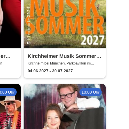
Der
Kirchheimer Musik Sommer
Juana
2027
rn
Kirchheim bei München, Parkpavillon im
Ortspark Kirchheim bei München
04.06.2027 - 30.07.2027
8:00 Uhr
18:00 Uhr