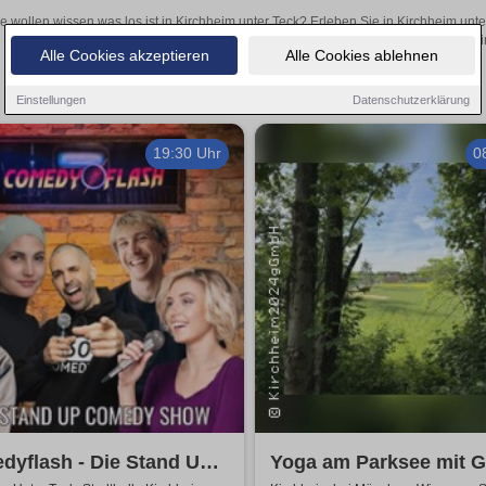
e wollen wissen was los ist in Kirchheim unter Teck? Erleben Sie in Kirchheim unt
inspirierende Theateraufführungen oder aufregende Veranstaltungen in Kirchheim 
Alle Cookies akzeptieren
Alle Cookies ablehnen
Einstellungen
Datenschutzerklärung
19:30 Uhr
0
dyflash - Die Stand Up
Yoga am Parksee mit 