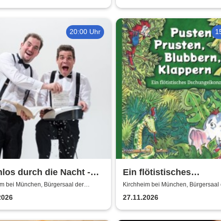
20:00 Uhr
1
los durch die Nacht -
Ein flötistisches
Wunschkonzert der
Dschungelkonzert -
im bei München, Bürgersaal der
Kirchheim bei München, Bürgersaal 
e Kirchheim
Gemeinde Kirchheim
klasse
Bürgersaal der Gemei
2026
27.11.2026
Kirchheim