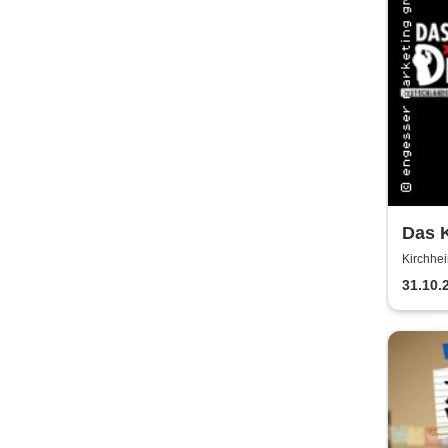
Das K
Sher
Kirchhei
Fuchse
31.10.