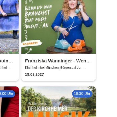
koin
Franziska Wanninger - Wenn
du wen brauchst, ruf mich
rchheim
Kirchheim bei München, Bürgersaal der
Gemeinde Kirchheim
nicht an
19.03.2027
9:00 Uhr
19:30 Uhr