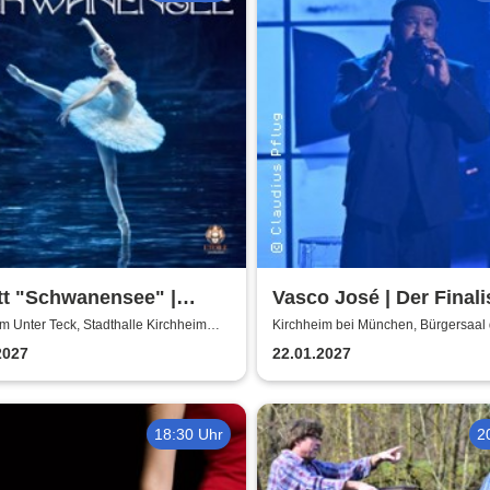
tt "Schwanensee" |
Vasco José | Der Finali
isches Etoile Ballett
der unverwechselbare
m Unter Teck, Stadthalle Kirchheim
Kirchheim bei München, Bürgersaal 
ck
Gemeinde Kirchheim
Stimme
2027
22.01.2027
18:30 Uhr
2