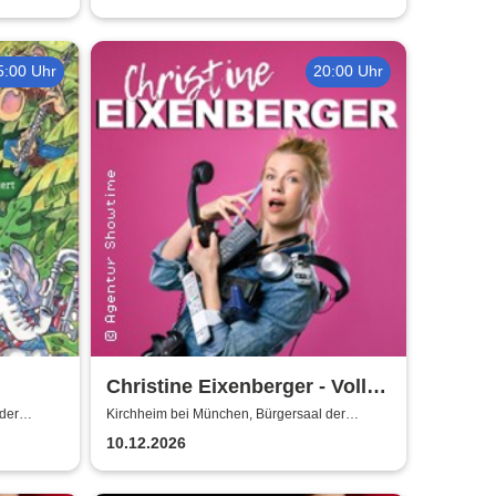
5:00 Uhr
20:00 Uhr
Christine Eixenberger - Volle
Kontrolle
der
Kirchheim bei München, Bürgersaal der
Gemeinde Kirchheim
nde
10.12.2026