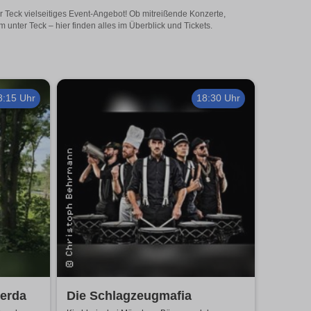
er Teck vielseitiges Event-Angebot! Ob mitreißende Konzerte,
unter Teck – hier finden alles im Überblick und Tickets.
8:15 Uhr
18:30 Uhr
Gerda
Die Schlagzeugmafia