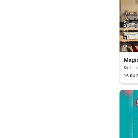
Magic
Verbo
Kirchhe
Gemeind
16.04.