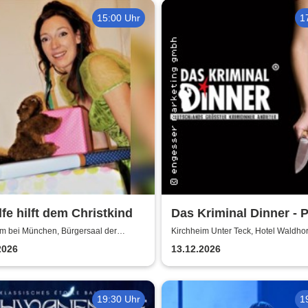
15:00 Uhr
1
Elfe hilft dem Christkind
Das Kriminal Dinner - P
morter - Der letzte Schr
im bei München, Bürgersaal der
Kirchheim Unter Teck, Hotel Waldho
e Kirchheim
2026
13.12.2026
19:30 Uhr
1