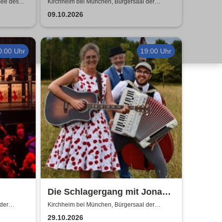
See des
Kirchheim bei München, Bürgersaal der
-Gebäude
Gemeinde Kirchheim
09.10.2026
0:00 Uhr
19:00 Uhr
Die Schlagergang mit Jonas
Frank - So schön war die Zeit
der
Kirchheim bei München, Bürgersaal der
Gemeinde Kirchheim
29.10.2026