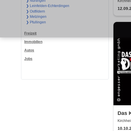
Come
❯ Nürtingen
Kirchhei
❯ Leinfelden-Echterdingen
unter Te
12.09.
❯ Ostfildern
❯ Metzingen
❯ Pfullingen
Freizeit
Immobilien
Autos
Jobs
Das K
im G
Kirchhei
Fuchse
10.10.