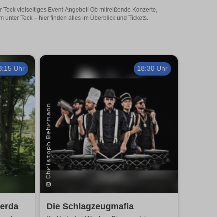
er Teck vielseitiges Event-Angebot! Ob mitreißende Konzerte,
unter Teck – hier finden alles im Überblick und Tickets.
8:15 Uhr
18:30 Uhr
Gerda
Die Schlagzeugmafia