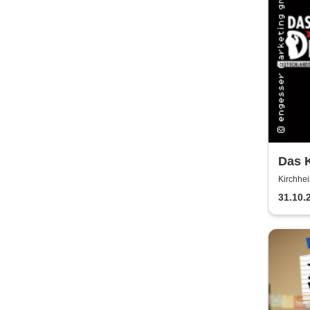
Das K
Sher
Kirchhei
Fuchse
31.10.