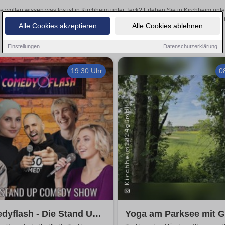
e wollen wissen was los ist in Kirchheim unter Teck? Erleben Sie in Kirchheim unt
inspirierende Theateraufführungen oder aufregende Veranstaltungen in Kirchheim 
Alle Cookies akzeptieren
Alle Cookies ablehnen
Einstellungen
Datenschutzerklärung
19:30 Uhr
0
dyflash - Die Stand Up
Yoga am Parksee mit 