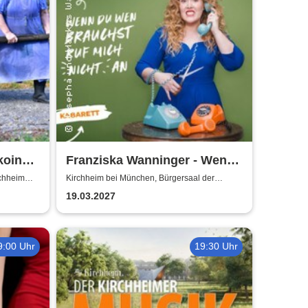
koin
Franziska Wanninger - Wenn
du wen brauchst, ruf mich
rchheim
Kirchheim bei München, Bürgersaal der
Gemeinde Kirchheim
nicht an
19.03.2027
9:00 Uhr
19:30 Uhr