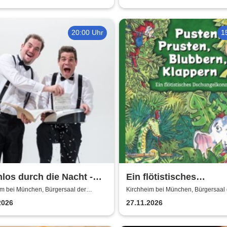
20:00 Uhr
1
los durch die Nacht -
Ein flötistisches
Wunschkonzert der
Dschungelkonzert -
im bei München, Bürgersaal der
Kirchheim bei München, Bürgersaal 
e Kirchheim
Gemeinde Kirchheim
klasse
Bürgersaal der Gemei
2026
27.11.2026
Kirchheim