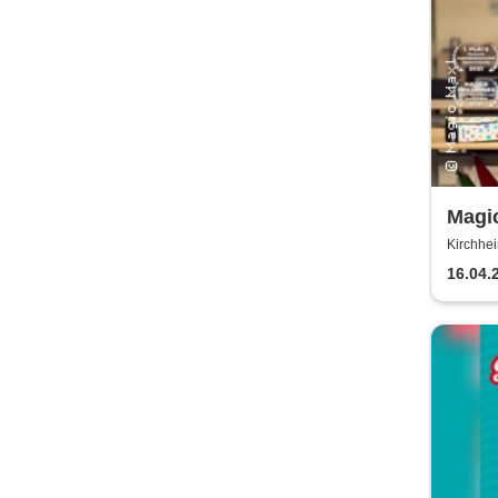
Magic
Verbo
Kirchhe
Gemeind
16.04.