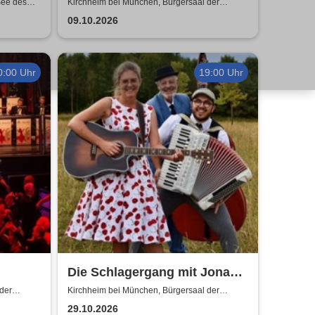
See des
Kirchheim bei München, Bürgersaal der
-Gebäude
Gemeinde Kirchheim
09.10.2026
0:00 Uhr
19:00 Uhr
Die Schlagergang mit Jonas
Frank - So schön war die Zeit
der
Kirchheim bei München, Bürgersaal der
Gemeinde Kirchheim
29.10.2026