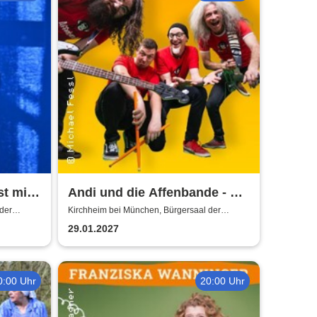
st mit
Andi und die Affenbande - Ein
n
buntes Konzerterlebnis für
der
Kirchheim bei München, Bürgersaal der
Gemeinde Kirchheim
Kinder!
29.01.2027
0:00 Uhr
20:00 Uhr