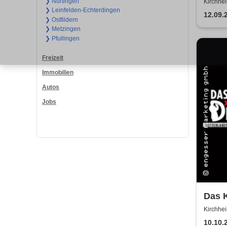
Come
❯ Nürtingen
Kirchhei
❯ Leinfelden-Echterdingen
unter Te
12.09.
❯ Ostfildern
❯ Metzingen
❯ Pfullingen
Freizeit
Immobilien
Autos
Jobs
Das K
im G
Kirchhei
Fuchse
10.10.