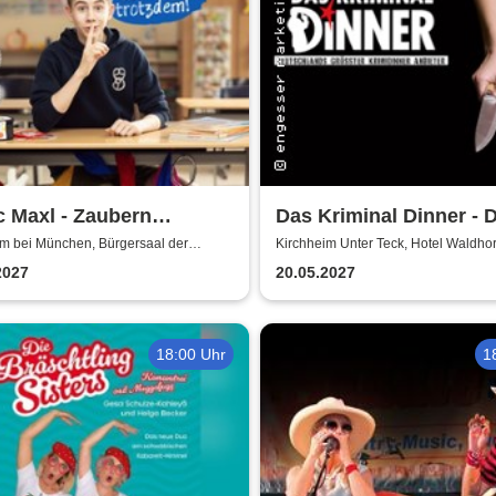
 Maxl - Zaubern
Das Kriminal Dinner - 
ten!
letzte Joint der Marie 
im bei München, Bürgersaal der
Kirchheim Unter Teck, Hotel Waldho
e Kirchheim
2027
20.05.2027
18:00 Uhr
1