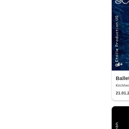
Balle
Klass
Kirchhei
unter Te
21.01.