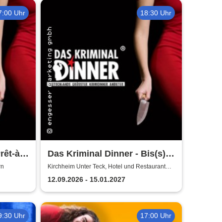
7:00 Uhr
18:30 Uhr
rêt-à-
Das Kriminal Dinner - Bis(s)
ei
zum letzten Zug
rn
Kirchheim Unter Teck, Hotel und Restaurant
Fuchsen
12.09.2026 - 15.01.2027
9:30 Uhr
17:00 Uhr