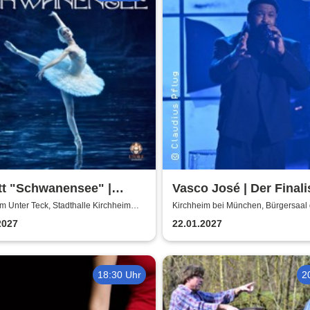
tt "Schwanensee" |
Vasco José | Der Finali
isches Etoile Ballett
der unverwechselbare
m Unter Teck, Stadthalle Kirchheim
Kirchheim bei München, Bürgersaal 
ck
Gemeinde Kirchheim
Stimme
2027
22.01.2027
18:30 Uhr
2