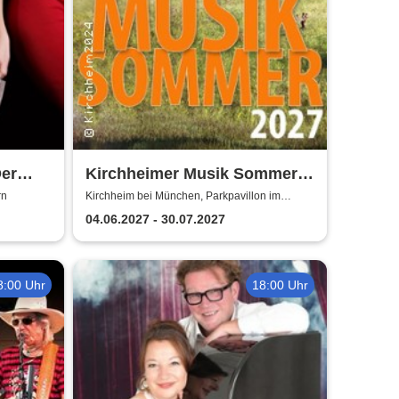
Der
Kirchheimer Musik Sommer
Juana
2027
rn
Kirchheim bei München, Parkpavillon im
Ortspark Kirchheim bei München
04.06.2027 - 30.07.2027
8:00 Uhr
18:00 Uhr