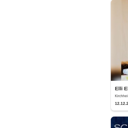
Elli 
Kirchhe
Gemeind
12.12.