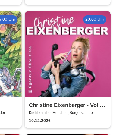
5:00 Uhr
20:00 Uhr
Christine Eixenberger - Volle
Kontrolle
der
Kirchheim bei München, Bürgersaal der
Gemeinde Kirchheim
nde
10.12.2026