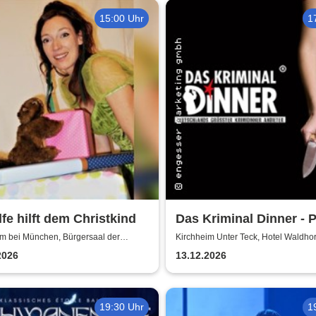
15:00 Uhr
1
Elfe hilft dem Christkind
Das Kriminal Dinner - P
morter - Der letzte Schr
im bei München, Bürgersaal der
Kirchheim Unter Teck, Hotel Waldho
e Kirchheim
2026
13.12.2026
19:30 Uhr
1