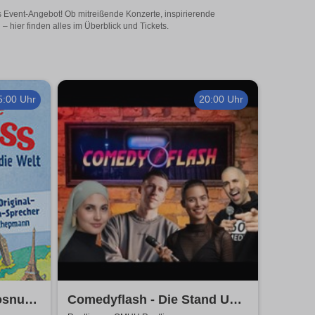
es Event-Angebot! Ob mitreißende Konzerte, inspirierende
hier finden alles im Überblick und Tickets.
5:00 Uhr
20:00 Uhr
osnuss
Comedyflash - Die Stand Up