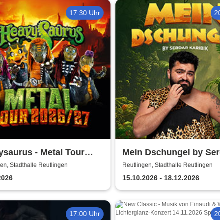
17:30 Uhr
2
saurus - Metal Tour
Mein Dschungel by Ser
/27
Karibik
en, Stadthalle Reutlingen
Reutlingen, Stadthalle Reutlingen
2026
15.10.2026 - 18.12.2026
17:00 Uhr
2