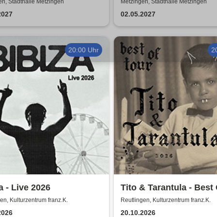
cals
- reist um die Welt
n, Stadthalle Metzingen
Metzingen, Stadthalle Metzingen
2027
02.05.2027
20:00 Uhr
2
a - Live 2026
Tito & Tarantula - Best
Tour 2026
en, Kulturzentrum franz.K.
Reutlingen, Kulturzentrum franz.K.
2026
20.10.2026