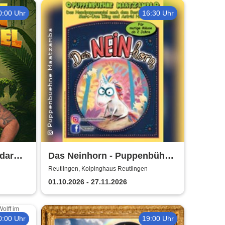
0:00 Uhr
16:30 Uhr
dar
Das Neinhorn - Puppenbühne
Maatzamba
Reutlingen, Kolpinghaus Reutlingen
01.10.2026 - 27.11.2026
0:00 Uhr
19:00 Uhr