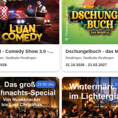
 - Comedy Show 3.0 -
Dschungelbuch - das M
 halt net!
| Theater Liberi
en, Stadthalle Reutlingen
Reutlingen, Stadthalle Reutlingen
2026
31.10.2026 - 21.02.2027
19:30 Uhr
1