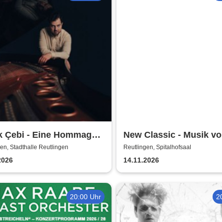
k Çebi - Eine Hommage
New Classic - Musik v
dovico Einaudi
Einaudi & Wolff im
en, Stadthalle Reutlingen
Reutlingen, Spitalhofsaal
Lichterglanz-Konzert
2026
14.11.2026
20:00 Uhr
2