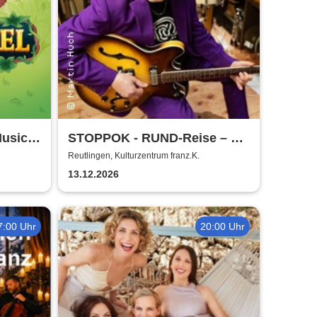
usical
STOPPOK - RUND-Reise – die
SOLO-Tour 2026
Reutlingen, Kulturzentrum franz.K.
13.12.2026
7:00 Uhr
20:00 Uhr