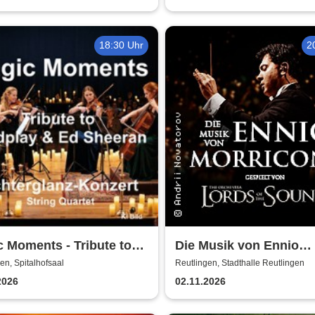
18:30 Uhr
2
 Moments - Tribute to
Die Musik von Ennio
lay & Ed Sheeran -
Morricone - gespielt v
en, Spitalhofsaal
Reutlingen, Stadthalle Reutlingen
g Quartet im
Lords of the Sound
2026
02.11.2026
erglanz