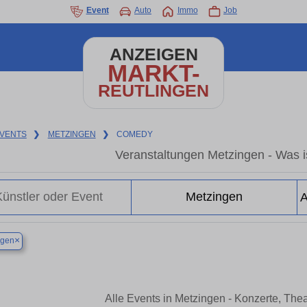
Event
Auto
Immo
Job
ANZEIGEN
MARKT-
REUTLINGEN
VENTS
❯
METZINGEN
❯
COMEDY
Veranstaltungen Metzingen - Was is
×
ngen
Alle Events in Metzingen - Konzerte, The