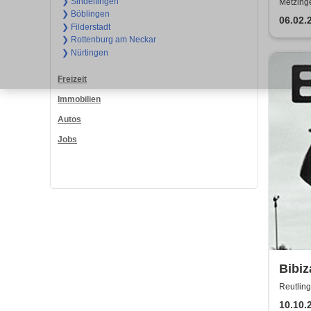
Musi
❯ Sindelfingen
Metzinge
❯ Böblingen
06.02.
❯ Filderstadt
❯ Rottenburg am Neckar
❯ Nürtingen
Freizeit
Immobilien
Autos
Jobs
Bibiz
Reutling
10.10.