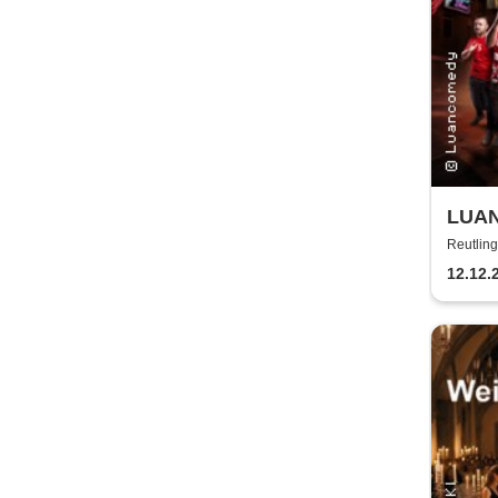
LUAN
Glaub
Reutling
12.12.