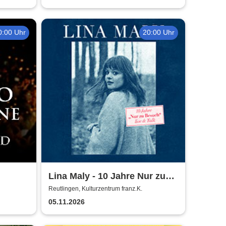
0:00 Uhr
20:00 Uhr
Lina Maly - 10 Jahre Nur zu
on
Besuch
Reutlingen, Kulturzentrum franz.K.
05.11.2026