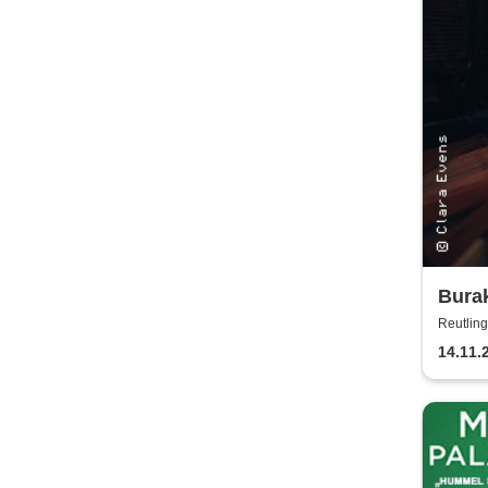
Bura
an Lu
Reutling
14.11.