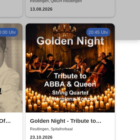
Comedy Show in Reutlingen
Reutlingen, QMUH Reutlingen
13.08.2026
0:00 Uhr
20:45 Uhr
 Of
Golden Night - Tribute to
ABBA und Queen - String
Reutlingen, Spitalhofsaal
Quartet im Lichterglanz
23.10.2026