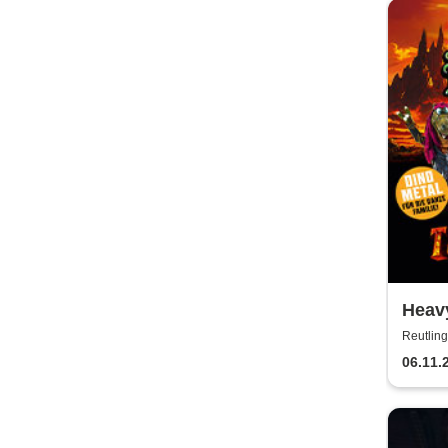
Heavy
2026
Reutling
06.11.