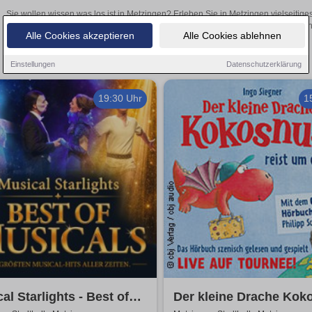
Sie wollen wissen was los ist in Metzingen? Erleben Sie in Metzingen vielseitig
Theateraufführungen oder aufregende Veranstaltungen in Metzingen – 
Alle Cookies akzeptieren
Alle Cookies ablehnen
Einstellungen
Datenschutzerklärung
19:30 Uhr
1
al Starlights - Best of
Der kleine Drache Kok