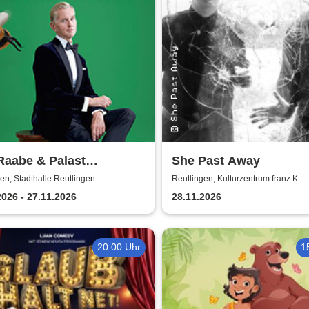
Raabe & Palast
She Past Away
ester - Hummel
en, Stadthalle Reutlingen
Reutlingen, Kulturzentrum franz.K.
cheln
2026 - 27.11.2026
28.11.2026
20:00 Uhr
1