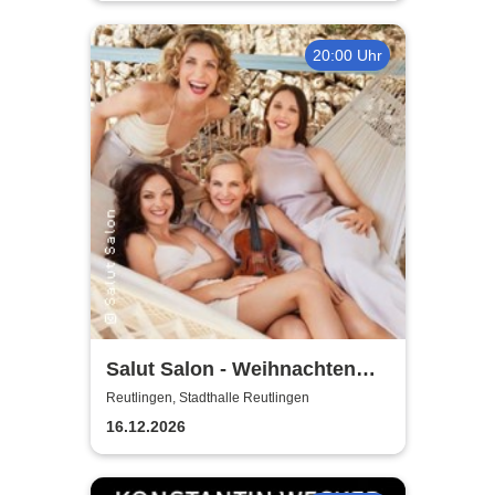
Strings
20:00 Uhr
Salut Salon - Weihnachten
mit Salut Salon
Reutlingen, Stadthalle Reutlingen
16.12.2026