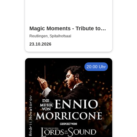
Magic Moments - Tribute to
Coldplay & Ed Sheeran -
Reutlingen, Spitalhofsaal
String Quartet im
23.10.2026
Lichterglanz
20:00 Uhr