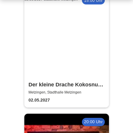
15:00 Uhr
Der kleine Drache Kokosnuss
- reist um die Welt
Metzingen, Stadthalle Metzingen
02.05.2027
20:00 Uhr