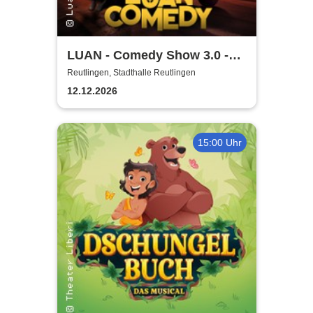
LUAN - Comedy Show 3.0 -
Glaub halt net!
Reutlingen, Stadthalle Reutlingen
12.12.2026
15:00 Uhr