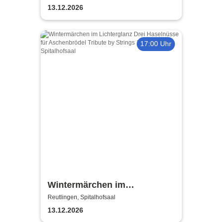
Last Christmas String Quartet
13.12.2026
17:00 Uhr
Wintermärchen im
Lichterglanz Drei Haselnüsse
Reutlingen, Spitalhofsaal
für Aschenbrödel Tribute by
13.12.2026