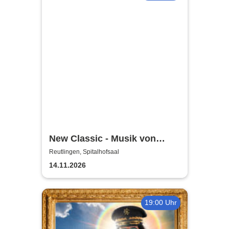
New Classic - Musik von
Einaudi & Wolff im
Reutlingen, Spitalhofsaal
Lichterglanz-Konzert
14.11.2026
19:00 Uhr