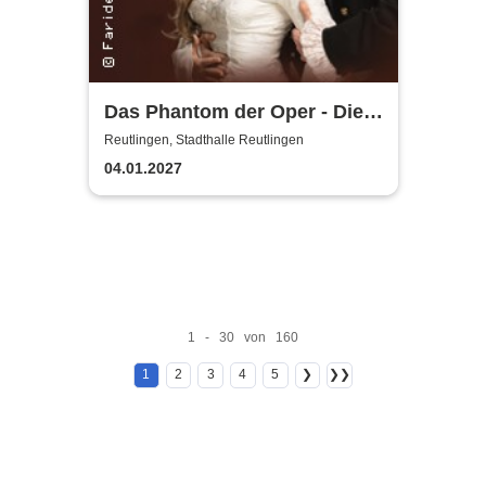
Das Phantom der Oper - Die
Originalproduktion von
Reutlingen, Stadthalle Reutlingen
Sasson/Sautter
04.01.2027
1 - 30 von 160
1
2
3
4
5
❯
❯❯