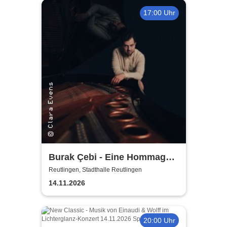
17:00 Uhr
Burak Çebi - Eine Hommage
an Ludovico Einaudi
Reutlingen, Stadthalle Reutlingen
14.11.2026
20:00 Uhr