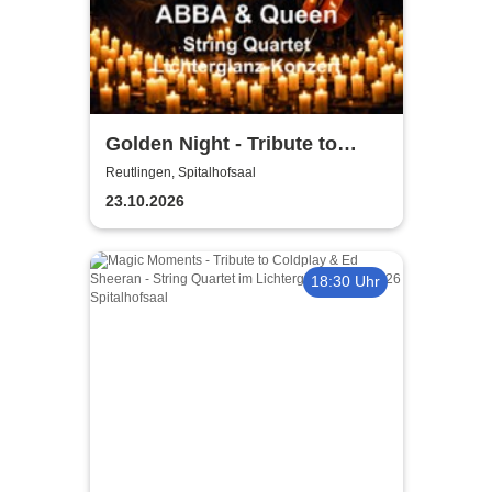
Golden Night - Tribute to
ABBA und Queen - String
Reutlingen, Spitalhofsaal
Quartet im Lichterglanz
23.10.2026
18:30 Uhr