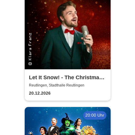
Let It Snow! - The Christmas
Show: Patrick Snow singt
Reutlingen, Stadthalle Reutlingen
Bublé bis Sinatra
20.12.2026
20:00 Uhr