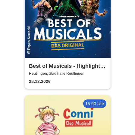
Best of Musicals - Highlights
aus über 20 Musicals
Reutlingen, Stadthalle Reutlingen
28.12.2026
15:00 Uhr