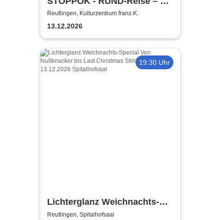
STOPPOK - RUND-Reise – die
SOLO-Tour 2026
Reutlingen, Kulturzentrum franz.K.
13.12.2026
19:30 Uhr
Lichterglanz Weichnachts-
Special Von Nußknacker bis
Reutlingen, Spitalhofsaal