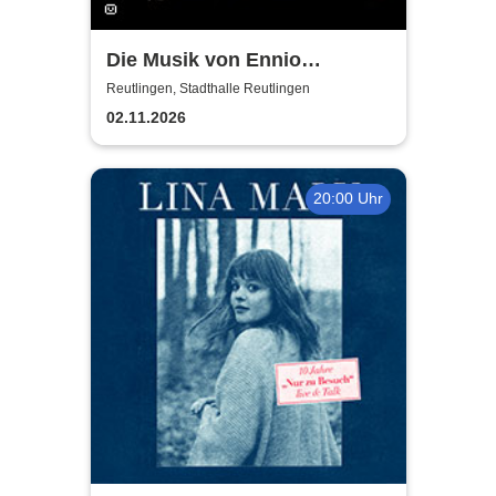
Die Musik von Ennio
Morricone - gespielt von
Reutlingen, Stadthalle Reutlingen
Lords of the Sound
02.11.2026
20:00 Uhr