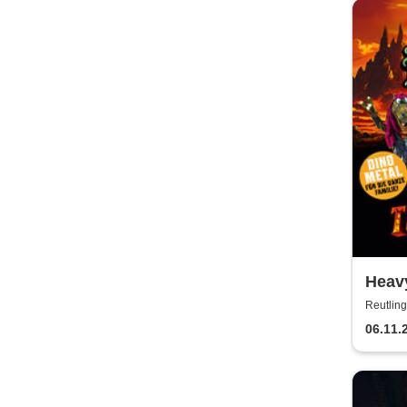
Heavy
2026
Reutling
06.11.