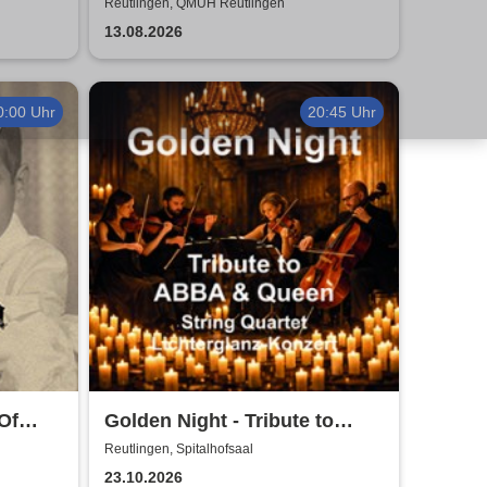
Comedy Show in Reutlingen
Reutlingen, QMUH Reutlingen
13.08.2026
0:00 Uhr
20:45 Uhr
 Of
Golden Night - Tribute to
ABBA und Queen - String
Reutlingen, Spitalhofsaal
Quartet im Lichterglanz
23.10.2026