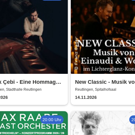
k Çebi - Eine Hommage
New Classic - Musik v
dovico Einaudi
Einaudi & Wolff im
en, Stadthalle Reutlingen
Reutlingen, Spitalhofsaal
Lichterglanz-Konzert
2026
14.11.2026
20:00 Uhr
2