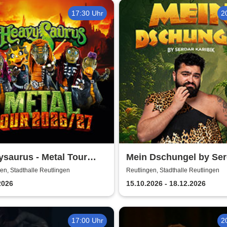
17:30 Uhr
2
saurus - Metal Tour
Mein Dschungel by Ser
/27
Karibik
en, Stadthalle Reutlingen
Reutlingen, Stadthalle Reutlingen
2026
15.10.2026 - 18.12.2026
17:00 Uhr
2