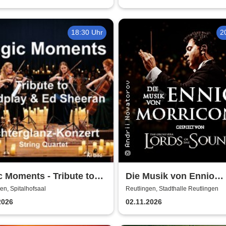
18:30 Uhr
2
 Moments - Tribute to
Die Musik von Ennio
lay & Ed Sheeran -
Morricone - gespielt v
en, Spitalhofsaal
Reutlingen, Stadthalle Reutlingen
g Quartet im
Lords of the Sound
2026
02.11.2026
erglanz