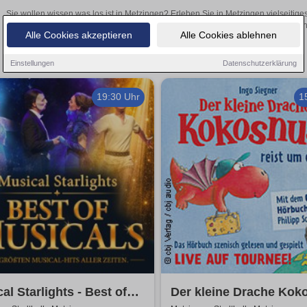
Sie wollen wissen was los ist in Metzingen? Erleben Sie in Metzingen vielseitig
Theateraufführungen oder aufregende Veranstaltungen in Metzingen – 
Alle Cookies akzeptieren
Alle Cookies ablehnen
Einstellungen
Datenschutzerklärung
19:30 Uhr
1
al Starlights - Best of
Der kleine Drache Kok