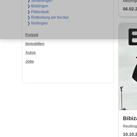
Musi
❯ Sindelfingen
Metzinge
❯ Böblingen
06.02.
❯ Filderstadt
❯ Rottenburg am Neckar
❯ Nürtingen
Freizeit
Immobilien
Autos
Jobs
Bibiz
Reutling
10.10.