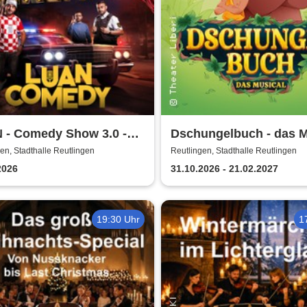
 - Comedy Show 3.0 -
Dschungelbuch - das M
 halt net!
| Theater Liberi
en, Stadthalle Reutlingen
Reutlingen, Stadthalle Reutlingen
2026
31.10.2026 - 21.02.2027
19:30 Uhr
1