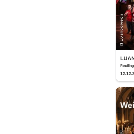
LUAN
Glaub
Reutling
12.12.