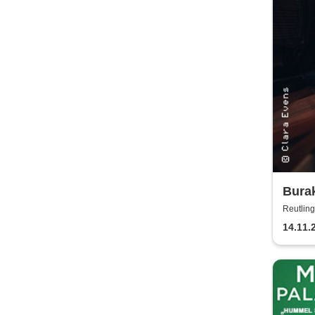
Bura
an Lu
Reutling
14.11.