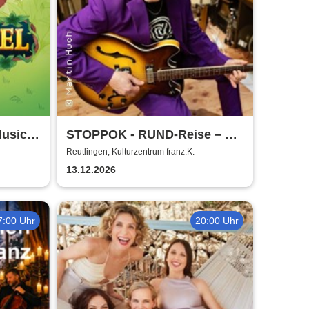
usical
STOPPOK - RUND-Reise – die
SOLO-Tour 2026
Reutlingen, Kulturzentrum franz.K.
13.12.2026
7:00 Uhr
20:00 Uhr