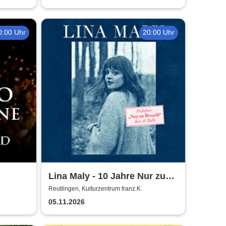
0:00 Uhr
20:00 Uhr
Lina Maly - 10 Jahre Nur zu
on
Besuch
Reutlingen, Kulturzentrum franz.K.
05.11.2026