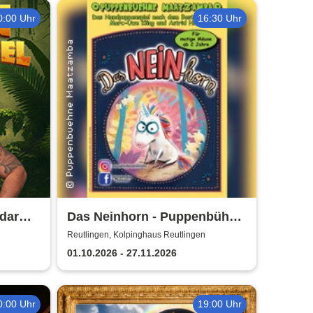
0:00 Uhr
16:30 Uhr
dar
Das Neinhorn - Puppenbühne
Maatzamba
Reutlingen, Kolpinghaus Reutlingen
01.10.2026 - 27.11.2026
0:00 Uhr
19:00 Uhr