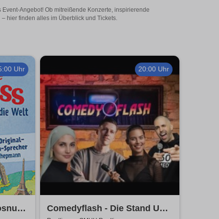
es Event-Angebot! Ob mitreißende Konzerte, inspirierende
hier finden alles im Überblick und Tickets.
5:00 Uhr
20:00 Uhr
osnuss
Comedyflash - Die Stand Up