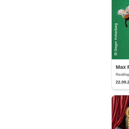
Max 
Orch
Reutling
strei
22.09.