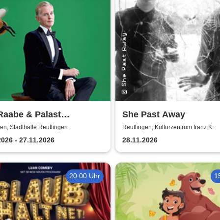
Raabe & Palast
She Past Away
ester - Hummel
en, Stadthalle Reutlingen
Reutlingen, Kulturzentrum franz.K.
cheln
2026 - 27.11.2026
28.11.2026
20:00 Uhr
1