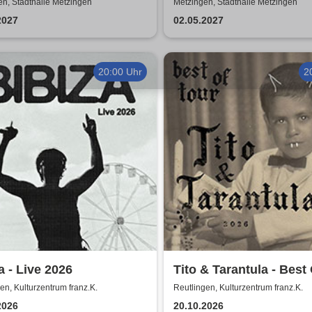
cals
- reist um die Welt
n, Stadthalle Metzingen
Metzingen, Stadthalle Metzingen
2027
02.05.2027
20:00 Uhr
2
a - Live 2026
Tito & Tarantula - Best
Tour 2026
en, Kulturzentrum franz.K.
Reutlingen, Kulturzentrum franz.K.
2026
20.10.2026