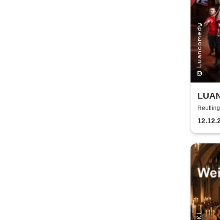
LUAN
Glaub
Reutling
12.12.