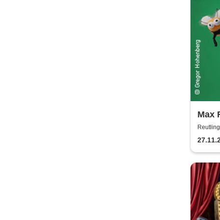
Max 
Orch
Reutling
strei
27.11.