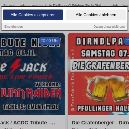
Sie wollen wissen was los ist in Pfullingen? Erleben Sie in Pfullingen vielseiti
Theateraufführungen oder aufregende Veranstaltungen in Pfullingen –
Alle Cookies akzeptieren
Alle Cookies ablehnen
Einstellungen
Datenschutzerklärung
20:00 Uhr
2
ack / ACDC Tribute -
Die Grafenberger - Dirn