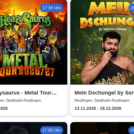
17:30 Uhr
2
saurus - Metal Tour
Mein Dschungel by Ser
/27
Karibik
en, Stadthalle Reutlingen
Reutlingen, Stadthalle Reutlingen
2026
13.11.2026 - 18.12.2026
17:00 Uhr
2