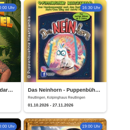
0:00 Uhr
16:30 Uhr
dar
Das Neinhorn - Puppenbühne
Maatzamba
Reutlingen, Kolpinghaus Reutlingen
01.10.2026 - 27.11.2026
0:00 Uhr
19:00 Uhr