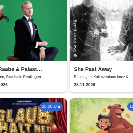
Raabe & Palast
She Past Away
ester - Hummel
en, Stadthalle Reutlingen
Reutlingen, Kulturzentrum franz.K.
cheln
2026
28.11.2026
20:00 Uhr
1