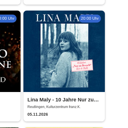
0:00 Uhr
20:00 Uhr
Lina Maly - 10 Jahre Nur zu
on
Besuch
Reutlingen, Kulturzentrum franz.K.
05.11.2026