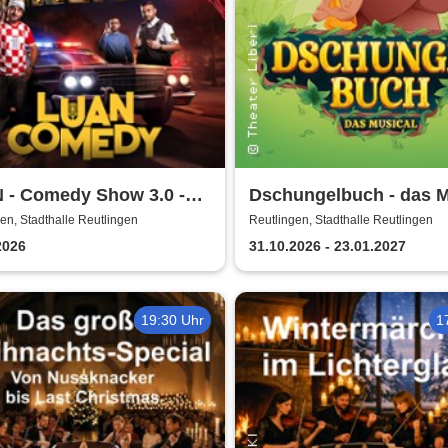
 - Comedy Show 3.0 -
Dschungelbuch - das M
 halt net!
| Theater Liberi
en, Stadthalle Reutlingen
Reutlingen, Stadthalle Reutlingen
2026
31.10.2026 - 23.01.2027
19:30 Uhr
1