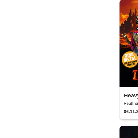
Heavy
2026
Reutling
06.11.