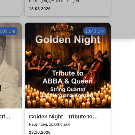
Comedy Show in Reutlingen
Reutlingen, QMUH Reutlingen
13.08.2026
0:00 Uhr
20:45 Uhr
 Of
Golden Night - Tribute to
ABBA und Queen - String
Reutlingen, Spitalhofsaal
Quartet im Lichterglanz
23.10.2026