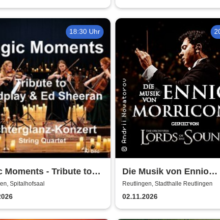
18:30 Uhr
2
 Moments - Tribute to
Die Musik von Ennio
lay & Ed Sheeran -
Morricone - gespielt v
en, Spitalhofsaal
Reutlingen, Stadthalle Reutlingen
g Quartet im
Lords of the Sound
2026
02.11.2026
erglanz