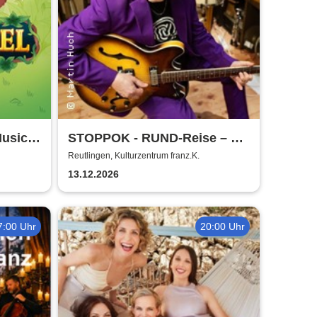
usical
STOPPOK - RUND-Reise – die
SOLO-Tour 2026
Reutlingen, Kulturzentrum franz.K.
13.12.2026
7:00 Uhr
20:00 Uhr