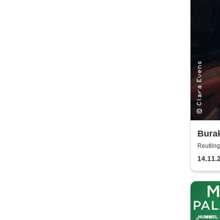
Bura
an Lu
Reutling
14.11.