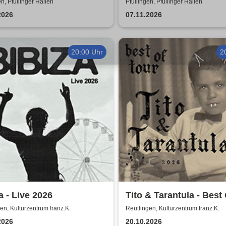
Maiden Tribute
und Lederhosenparty
en, Pfullinger Hallen
Pfullingen, Pfullinger Hallen
2026
07.11.2026
20:00 Uhr
2
a - Live 2026
Tito & Tarantula - Best
Tour 2026
en, Kulturzentrum franz.K.
Reutlingen, Kulturzentrum franz.K.
2026
20.10.2026