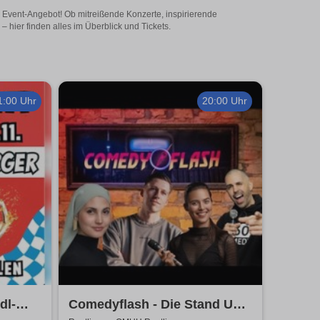
ges Event-Angebot! Ob mitreißende Konzerte, inspirierende
 hier finden alles im Überblick und Tickets.
1:00 Uhr
20:00 Uhr
dl-
Comedyflash - Die Stand Up