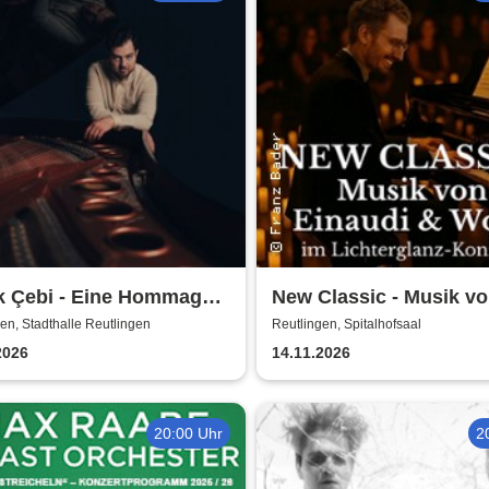
k Çebi - Eine Hommage
New Classic - Musik v
dovico Einaudi
Einaudi & Wolff im
en, Stadthalle Reutlingen
Reutlingen, Spitalhofsaal
Lichterglanz-Konzert
2026
14.11.2026
20:00 Uhr
2