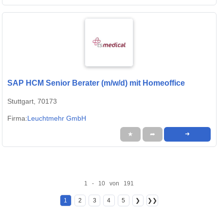
SAP HCM Senior Berater (m/w/d) mit Homeoffice
Stuttgart, 70173
Firma:
Leuchtmehr GmbH
★
➦
➜
1 - 10 von 191
1
2
3
4
5
❯
❯❯