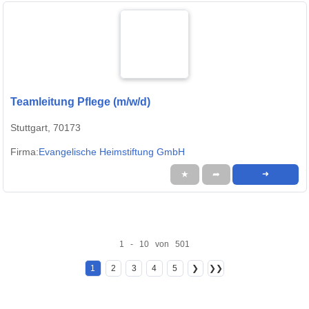
Teamleitung Pflege (m/w/d)
Stuttgart, 70173
Firma:
Evangelische Heimstiftung GmbH
★
➦
➜
1 - 10 von 501
1
2
3
4
5
❯
❯❯