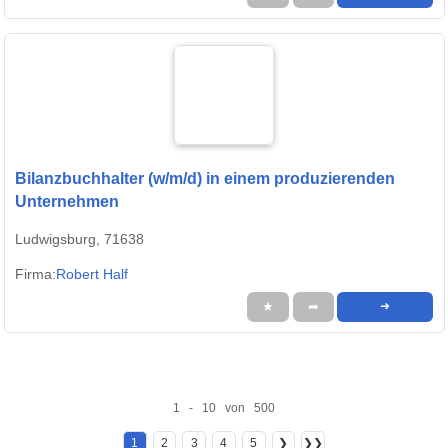
Bilanzbuchhalter (w/m/d) in einem produzierenden
Unternehmen
Ludwigsburg, 71638
Firma:
Robert Half
★
➦
➜
1 - 10 von 500
1
2
3
4
5
❯
❯❯