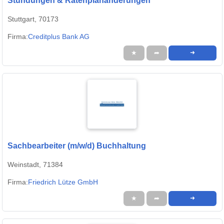
Stundungen & Ratenplanänderungen
Stuttgart, 70173
Firma:
Creditplus Bank AG
★
➦
➜
Sachbearbeiter (m/w/d) Buchhaltung
Weinstadt, 71384
Firma:
Friedrich Lütze GmbH
★
➦
➜