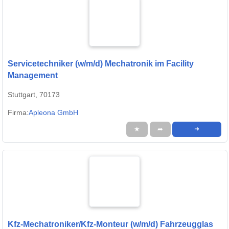
Servicetechniker (w/m/d) Mechatronik im Facility
Management
Stuttgart, 70173
Firma:
Apleona GmbH
★
➦
➜
Kfz-Mechatroniker/Kfz-Monteur (w/m/d) Fahrzeugglas