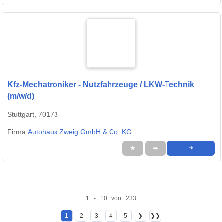
Kfz-Mechatroniker - Nutzfahrzeuge / LKW-Technik
(m/w/d)
Stuttgart, 70173
Firma:
Autohaus Zweig GmbH & Co. KG
★
➦
➜
1 - 10 von 233
1
2
3
4
5
❯
❯❯