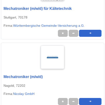
Mechatroniker (m/w/d) für Kältetechnik
Stuttgart, 70178
Firma:
Württembergische Gemeinde-Versicherung a.G.
★
➦
➜
Mechatroniker (m/w/d)
Nagold, 72202
Firma:
Nicolay GmbH
★
➦
➜