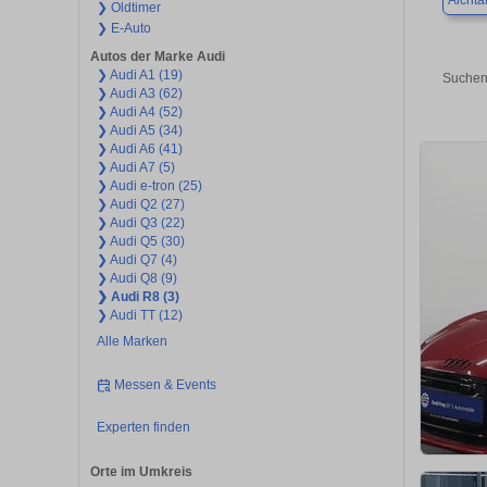
Aichta
❯ Oldtimer
❯ E-Auto
Autos der Marke Audi
❯ Audi A1 (19)
Suchen 
❯ Audi A3 (62)
❯ Audi A4 (52)
❯ Audi A5 (34)
❯ Audi A6 (41)
❯ Audi A7 (5)
❯ Audi e-tron (25)
❯ Audi Q2 (27)
❯ Audi Q3 (22)
❯ Audi Q5 (30)
❯ Audi Q7 (4)
❯ Audi Q8 (9)
❯ Audi R8 (3)
❯ Audi TT (12)
Alle Marken
Messen & Events
Experten finden
Orte im Umkreis