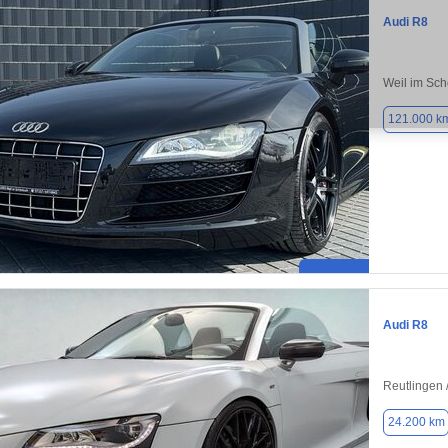
Audi R8
Weil im Sc
121.000 k
Audi R8
Reutlingen /
24.200 km