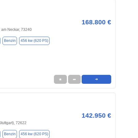
168.800 €
 am Neckar, 73240
Benzin
456 kw (620 PS)
★
➦
➜
142.950 €
tuttgart), 72622
Benzin
456 kw (620 PS)