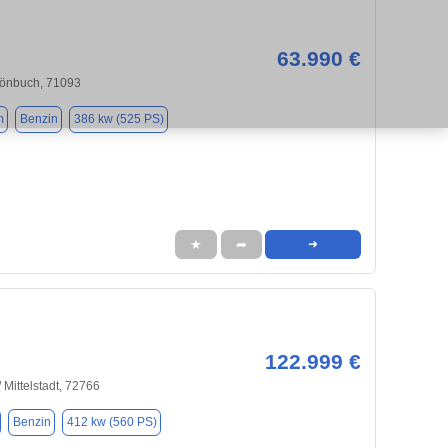
63.990 €
hönbuch, 71093
m
Benzin
386 kw (525 PS)
★
➦
➜
122.999 €
 Mittelstadt, 72766
Benzin
412 kw (560 PS)