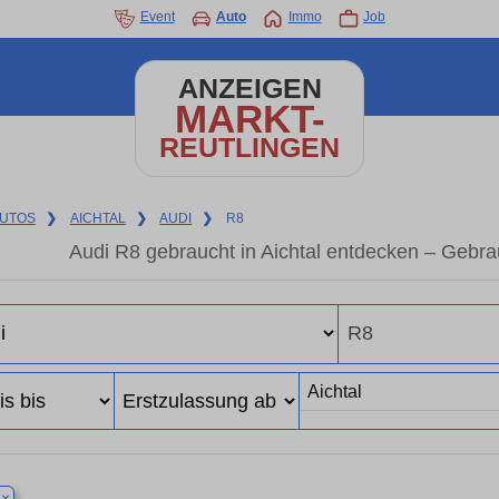
Event
Auto
Immo
Job
ANZEIGEN
MARKT-
REUTLINGEN
UTOS
❯
AICHTAL
❯
AUDI
❯
R8
Audi R8 gebraucht in Aichtal entdecken – Gebr
×