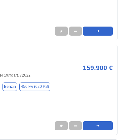
★
➦
➜
159.900 €
ei Stuttgart, 72622
Benzin
456 kw (620 PS)
★
➦
➜