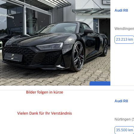
Audi R8
Wendlingen
23.213 km
Audi R8
Nürtingen (S
35.500 km