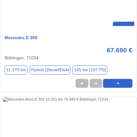
Mercedes E 300
67.690 €
Böblingen, 71034
11.170 km
Hybrid (Diesel/Elekt
145 kw (197 PS)
★
➦
➜