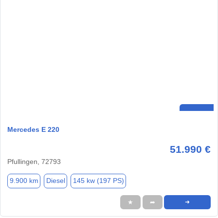
Mercedes E 220
51.990 €
Pfullingen, 72793
9.900 km
Diesel
145 kw (197 PS)
★
➦
➜