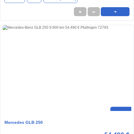
★
➦
➜
Mercedes GLB 250