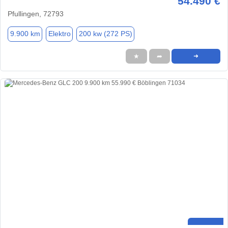
54.490 €
Pfullingen, 72793
9.900 km
Elektro
200 kw (272 PS)
★
➦
➜