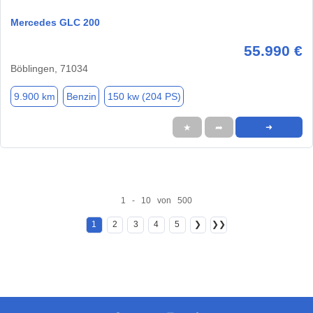
Mercedes GLC 200
55.990 €
Böblingen, 71034
9.900 km
Benzin
150 kw (204 PS)
★
➦
➜
1 - 10 von 500
1
2
3
4
5
❯
❯❯