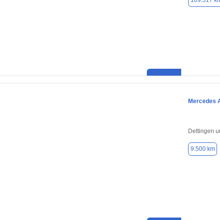
109.517 k
Mercedes 
Dettingen u
9.500 km