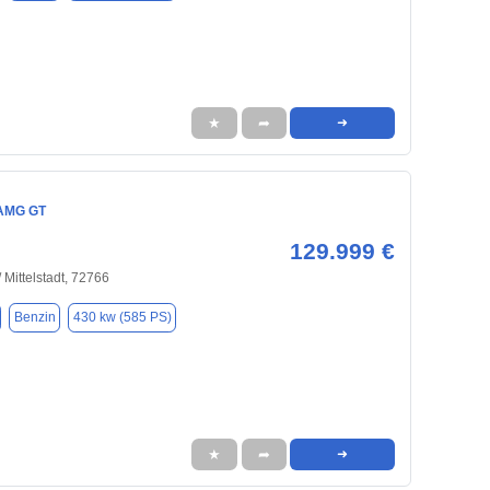
★
➦
➜
AMG GT
129.999 €
 Mittelstadt, 72766
Benzin
430 kw (585 PS)
★
➦
➜