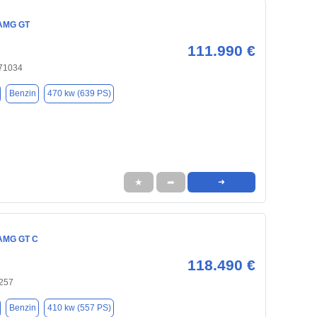
AMG GT
111.990 €
 71034
Benzin
470 kw (639 PS)
★
➦
➜
AMG GT C
118.490 €
257
Benzin
410 kw (557 PS)