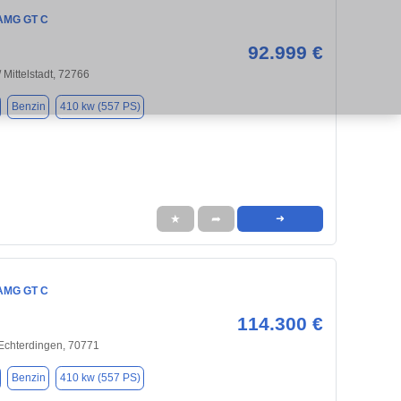
AMG GT C
92.999 €
 Mittelstadt, 72766
Benzin
410 kw (557 PS)
★
➦
➜
AMG GT C
114.300 €
Echterdingen, 70771
Benzin
410 kw (557 PS)