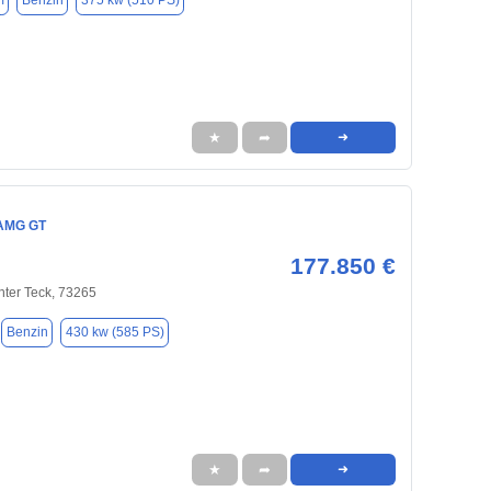
m
Benzin
375 kw (510 PS)
★
➦
➜
AMG GT
177.850 €
nter Teck, 73265
Benzin
430 kw (585 PS)
★
➦
➜