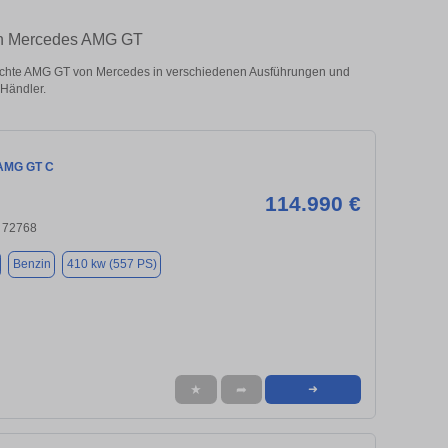
ten Mercedes AMG GT
chte AMG GT von Mercedes in verschiedenen Ausführungen und
 Händler.
AMG GT C
114.990 €
, 72768
Benzin
410 kw (557 PS)
★
➦
➜