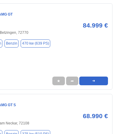
AMG GT
84.999 €
-Betzingen, 72770
m
Benzin
470 kw (639 PS)
★
➦
➜
AMG GT S
68.990 €
 am Neckar, 72108