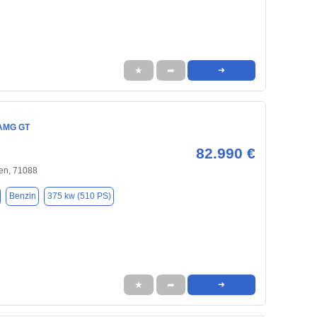
★
➦
➜
AMG GT
82.990 €
en, 71088
Benzin
375 kw (510 PS)
★
➦
➜