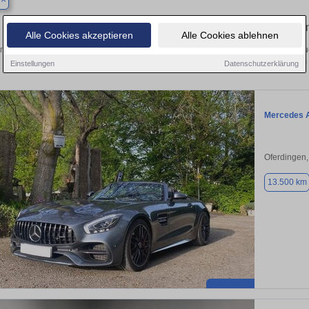
l
Finden Sie in Aichtal Ihren gebrauch
Alle Cookies akzeptieren
Alle Cookies ablehnen
n Sie in Aichtal einen Mercedes AMG GT Gebrauchtwagen? Entdecken Sie gebrau
Preisklassen von privat und vom
Einstellungen
Datenschutzerklärung
Mercedes 
Oferdingen
13.500 km