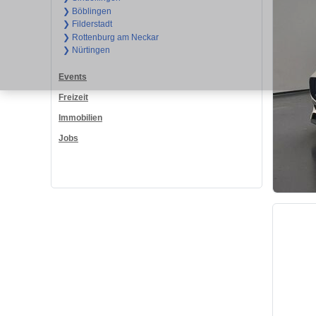
❯ Böblingen
❯ Filderstadt
❯ Rottenburg am Neckar
❯ Nürtingen
Events
Freizeit
Immobilien
Jobs