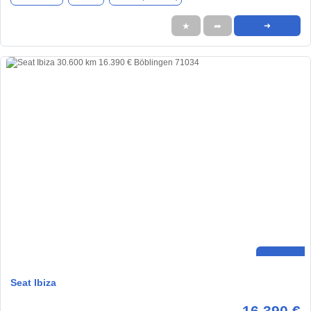
★
➦
➜
Seat Ibiza
16.390 €