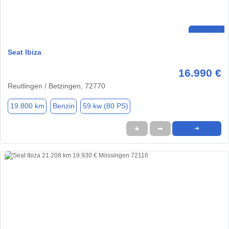
Seat Ibiza
16.990 €
Reutlingen / Betzingen, 72770
19.800 km
Benzin
59 kw (80 PS)
★
➦
➜