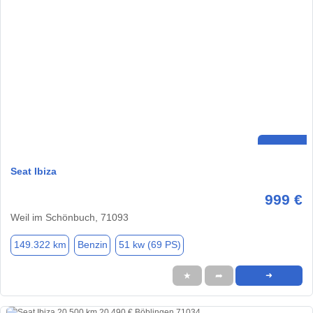
Seat Ibiza
999 €
Weil im Schönbuch, 71093
149.322 km
Benzin
51 kw (69 PS)
★
➦
➜