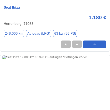
Seat Ibiza
1.180 €
Herrenberg, 71083
248.000 km
Autogas (LPG)
63 kw (86 PS)
★
➦
➜