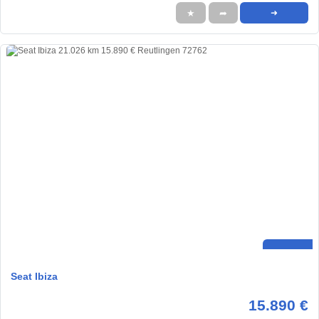
★
➦
➜
Seat Ibiza
15.890 €