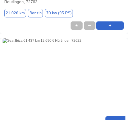
Reutlingen, 72762
21.026 km
Benzin
70 kw (95 PS)
★
➦
➜