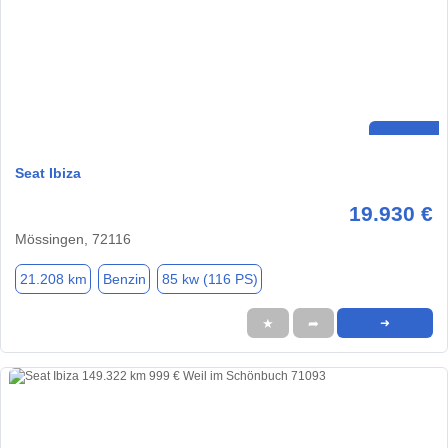
Seat Ibiza
19.930 €
Mössingen, 72116
21.208 km
Benzin
85 kw (116 PS)
★
➦
➜