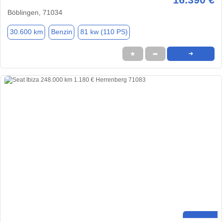
Böblingen, 71034
30.600 km
Benzin
81 kw (110 PS)
★
➦
➜