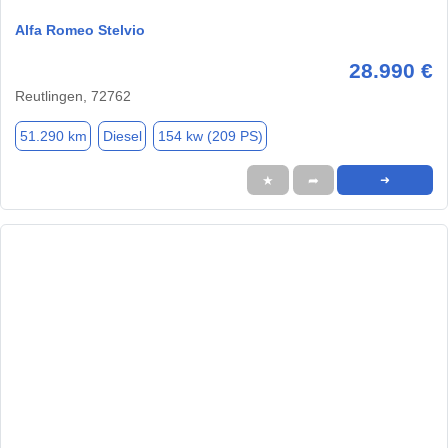
Alfa Romeo Stelvio
28.990 €
Reutlingen, 72762
51.290 km
Diesel
154 kw (209 PS)
★
➦
➜