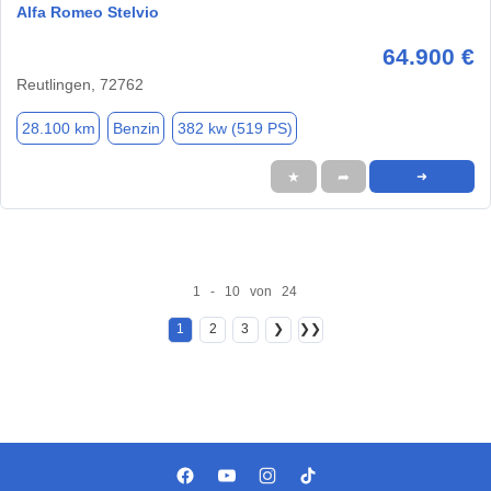
Alfa Romeo Stelvio
64.900 €
Reutlingen, 72762
28.100 km
Benzin
382 kw (519 PS)
★
➦
➜
1 - 10 von 24
1
2
3
❯
❯❯