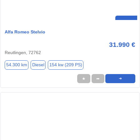
Alfa Romeo Stelvio
31.990 €
Reutlingen, 72762
54.300 km
Diesel
154 kw (209 PS)
★
➦
➜