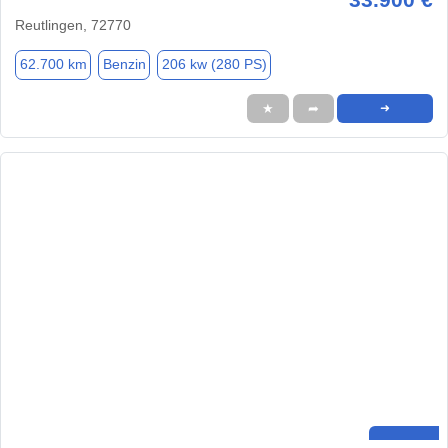
Reutlingen, 72770
62.700 km
Benzin
206 kw (280 PS)
★
➦
➜