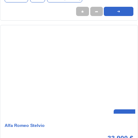
★
➦
➜
Alfa Romeo Stelvio
33.900 €