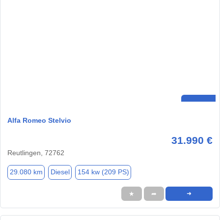
Alfa Romeo Stelvio
31.990 €
Reutlingen, 72762
29.080 km
Diesel
154 kw (209 PS)
★
➦
➜