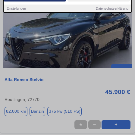
Einstellungen
Datenschutzerklärung
Alfa Romeo Stelvio
45.900 €
Reutlingen, 72770
82.000 km
Benzin
375 kw (510 PS)
★
➦
➜