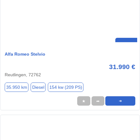
Alfa Romeo Stelvio
31.990 €
Reutlingen, 72762
35.950 km
Diesel
154 kw (209 PS)
★
➦
➜