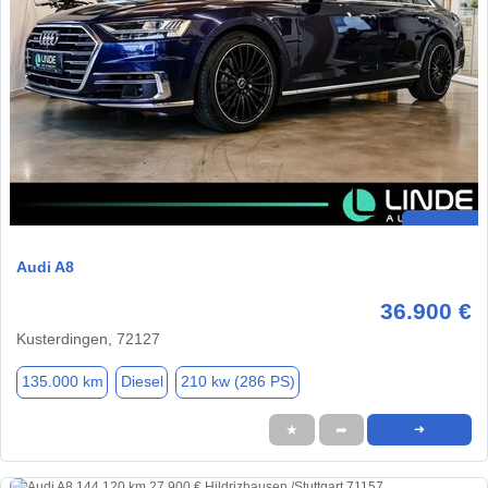
Audi A8
36.900 €
Kusterdingen, 72127
135.000 km
Diesel
210 kw (286 PS)
★
➦
➜