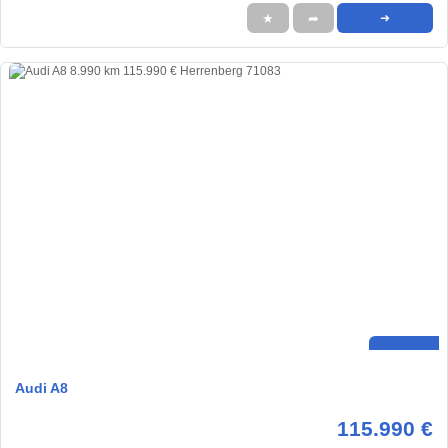
★
➦
➜
Audi A8
115.990 €