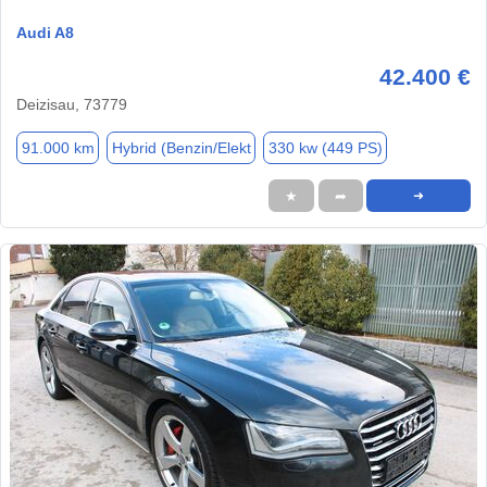
Audi A8
42.400 €
Deizisau, 73779
91.000 km
Hybrid (Benzin/Elekt
330 kw (449 PS)
★
➦
➜