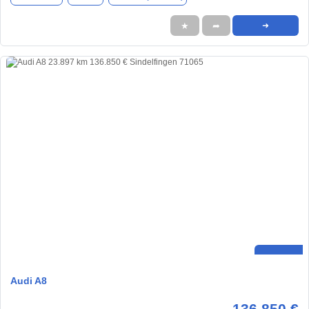
★
➦
➜
Audi A8
136.850 €