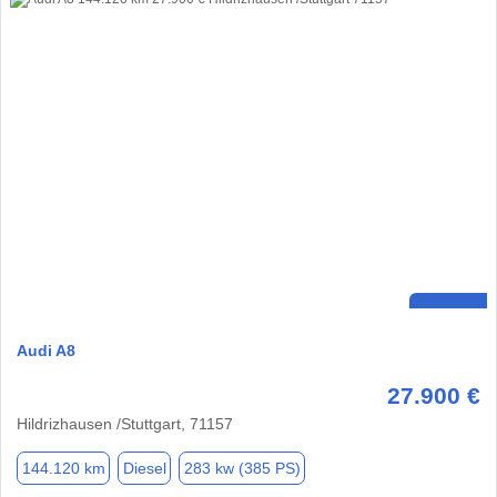
Audi A8
27.900 €
Hildrizhausen /Stuttgart, 71157
144.120 km
Diesel
283 kw (385 PS)