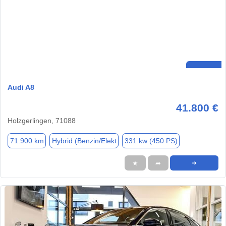
Audi A8
41.800 €
Holzgerlingen, 71088
71.900 km
Hybrid (Benzin/Elekt
331 kw (450 PS)
★
➦
➜