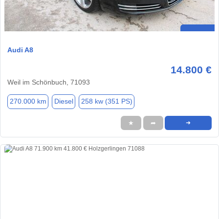
Audi A8
14.800 €
Weil im Schönbuch, 71093
270.000 km
Diesel
258 kw (351 PS)
★
➦
➜