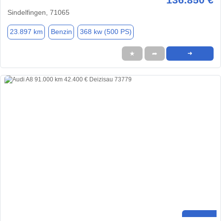
Sindelfingen, 71065
23.897 km
Benzin
368 kw (500 PS)
★
➦
➜