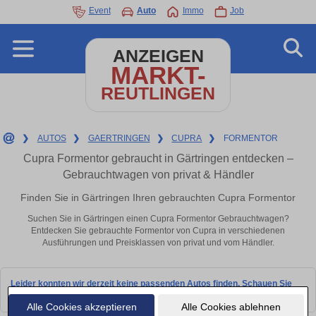
Event
Auto
Immo
Job
ANZEIGEN
MARKT-
REUTLINGEN
❯
AUTOS
❯
GAERTRINGEN
❯
CUPRA
❯
FORMENTOR
Cupra Formentor gebraucht in Gärtringen entdecken –
Gebrauchtwagen von privat & Händler
Finden Sie in Gärtringen Ihren gebrauchten Cupra Formentor
Suchen Sie in Gärtringen einen Cupra Formentor Gebrauchtwagen?
Entdecken Sie gebrauchte Formentor von Cupra in verschiedenen
Ausführungen und Preisklassen von privat und vom Händler.
Leider konnten wir derzeit keine passenden Autos finden. Schauen Sie
bald wieder vorbei!
Alle Cookies akzeptieren
Alle Cookies ablehnen